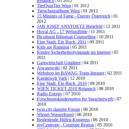
Relaunch
| 03 2012
TierQuarTier Wien
| 01 2012
Tierschutzstiftung Wien
| 01 2012
15 Minutes of Fame - Energy Österreich
| 01
2012
JAB JOSEF ANSTOETZ Bielefeld
| 12 2011
Hoval AG - 17 Webauftritte
| 11 2011
Bicultural Bilingual Counselling
| 10 2011
Eine Stadt. Ein Buch. 2011
| 09 2011
Kids are Running
| 05 2011
Kinder-Sicherheitsolympiade im Internet
| 05
2011
Gastwirtschaft Gstaltner
| 04 2011
Aiwasowski
| 02 2011
Webshop im BAWAG Team-Intranet
| 02 2011
Kaminwelt Varli
| 12 2010
Eine Stadt. Ein Buch. 2010
| 09 2010
WIEN TICKET 2010 Relaunch
| 08 2010
Radio Energy
| 07 2010
Forschungskindergarten für Spracherwerb
| 07
2010
twin.city.danube Forum
| 06 2010
Wiener Wasserkunst
| 06 2010
Begleitende Hilfen-Kongress
| 06 2010
myCentrope - Centrope Region
| 05 2010