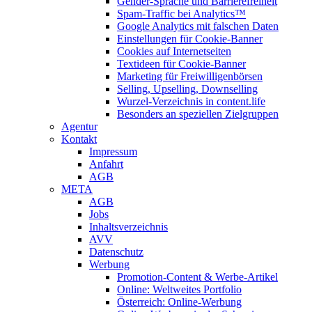
Gender-Sprache und Barrierefreiheit
Spam-Traffic bei Analytics™
Google Analytics mit falschen Daten
Einstellungen für Cookie-Banner
Cookies auf Internetseiten
Textideen für Cookie-Banner
Marketing für Freiwilligenbörsen
Selling, Upselling, Downselling
Wurzel-Verzeichnis in content.life
Besonders an speziellen Zielgruppen
Agentur
Kontakt
Impressum
Anfahrt
AGB
META
AGB
Jobs
Inhaltsverzeichnis
AVV
Datenschutz
Werbung
Promotion-Content & Werbe-Artikel
Online: Weltweites Portfolio
Österreich: Online-Werbung