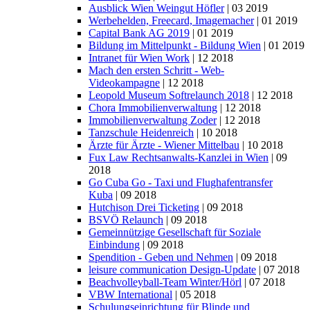
Ausblick Wien Weingut Höfler
| 03 2019
Werbehelden, Freecard, Imagemacher
| 01 2019
Capital Bank AG 2019
| 01 2019
Bildung im Mittelpunkt - Bildung Wien
| 01 2019
Intranet für Wien Work
| 12 2018
Mach den ersten Schritt - Web-
Videokampagne
| 12 2018
Leopold Museum Softrelaunch 2018
| 12 2018
Chora Immobilienverwaltung
| 12 2018
Immobilienverwaltung Zoder
| 12 2018
Tanzschule Heidenreich
| 10 2018
Ärzte für Ärzte - Wiener Mittelbau
| 10 2018
Fux Law Rechtsanwalts-Kanzlei in Wien
| 09
2018
Go Cuba Go - Taxi und Flughafentransfer
Kuba
| 09 2018
Hutchison Drei Ticketing
| 09 2018
BSVÖ Relaunch
| 09 2018
Gemeinnützige Gesellschaft für Soziale
Einbindung
| 09 2018
Spendition - Geben und Nehmen
| 09 2018
leisure communication Design-Update
| 07 2018
Beachvolleyball-Team Winter/Hörl
| 07 2018
VBW International
| 05 2018
Schulungseinrichtung für Blinde und