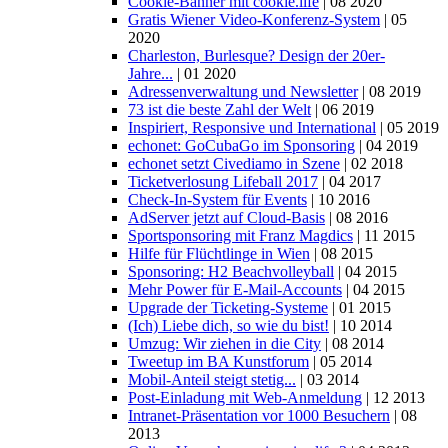
Cookie-Banner mit cookie.life
| 08 2020
Gratis Wiener Video-Konferenz-System
| 05
2020
Charleston, Burlesque? Design der 20er-
Jahre...
| 01 2020
Adressenverwaltung und Newsletter
| 08 2019
73 ist die beste Zahl der Welt
| 06 2019
Inspiriert, Responsive und International
| 05 2019
echonet: GoCubaGo im Sponsoring
| 04 2019
echonet setzt Civediamo in Szene
| 02 2018
Ticketverlosung Lifeball 2017
| 04 2017
Check-In-System für Events
| 10 2016
AdServer jetzt auf Cloud-Basis
| 08 2016
Sportsponsoring mit Franz Magdics
| 11 2015
Hilfe für Flüchtlinge in Wien
| 08 2015
Sponsoring: H2 Beachvolleyball
| 04 2015
Mehr Power für E-Mail-Accounts
| 04 2015
Upgrade der Ticketing-Systeme
| 01 2015
(Ich) Liebe dich, so wie du bist!
| 10 2014
Umzug: Wir ziehen in die City
| 08 2014
Tweetup im BA Kunstforum
| 05 2014
Mobil-Anteil steigt stetig...
| 03 2014
Post-Einladung mit Web-Anmeldung
| 12 2013
Intranet-Präsentation vor 1000 Besuchern
| 08
2013