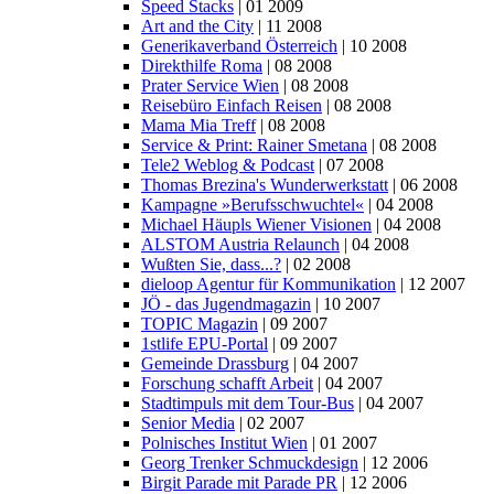
Speed Stacks
| 01 2009
Art and the City
| 11 2008
Generikaverband Österreich
| 10 2008
Direkthilfe Roma
| 08 2008
Prater Service Wien
| 08 2008
Reisebüro Einfach Reisen
| 08 2008
Mama Mia Treff
| 08 2008
Service & Print: Rainer Smetana
| 08 2008
Tele2 Weblog & Podcast
| 07 2008
Thomas Brezina's Wunderwerkstatt
| 06 2008
Kampagne »Berufsschwuchtel«
| 04 2008
Michael Häupls Wiener Visionen
| 04 2008
ALSTOM Austria Relaunch
| 04 2008
Wußten Sie, dass...?
| 02 2008
dieloop Agentur für Kommunikation
| 12 2007
JÖ - das Jugendmagazin
| 10 2007
TOPIC Magazin
| 09 2007
1stlife EPU-Portal
| 09 2007
Gemeinde Drassburg
| 04 2007
Forschung schafft Arbeit
| 04 2007
Stadtimpuls mit dem Tour-Bus
| 04 2007
Senior Media
| 02 2007
Polnisches Institut Wien
| 01 2007
Georg Trenker Schmuckdesign
| 12 2006
Birgit Parade mit Parade PR
| 12 2006