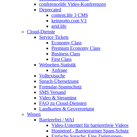
conferencelife Video-Konferenzen
Deprecated
content.life 3 CMS
keinporto.com V3
grid.life
Cloud-Dienste
Service Tickets
Economy Class
Premium Economy Class
Business Class
First Class
Webseiten-Statistik
Anfrage
Volltextsuche
Sprach-Übersetzung
Formular-Spamschutz
SMS Versand
Video & Streaming
FAQ zu Cloud-Diensten
Landkarten & Geoverortung
Wissen
Barrierefrei / WAI
Video-Untertitel für barrierefreie Videos
Honigtopf - Barrierearmer Spam-Schutz
Einfache Sprache: Eine Zielgruppen-