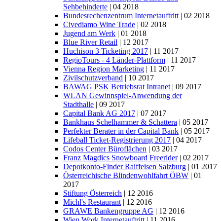
Sehbehinderte
| 04 2018
Bundesrechenzentrum Internetauftritt
| 02 2018
Civediamo Wine Trade
| 02 2018
Jugend am Werk
| 01 2018
Blue River Retail
| 12 2017
Huchison 3 Ticketing 2017
| 11 2017
RegioTours - 4 Länder-Plattform
| 11 2017
Vienna Region Marketing
| 11 2017
Zivilschutzverband
| 10 2017
BAWAG PSK Betriebsrat Intranet
| 09 2017
WLAN Gewinnspiel-Anwendung der
Stadthalle
| 09 2017
Capital Bank AG 2017
| 07 2017
Bankhaus Schelhammer & Schattera
| 05 2017
Perfekter Berater in der Capital Bank
| 05 2017
Lifeball Ticket-Registrierung 2017
| 04 2017
Codos Center Büroflächen
| 03 2017
Franz Magdics Snowboard Freerider
| 02 2017
Depotkonto-Finder Raiffeisen Salzburg
| 01 2017
Österreichische Blindenwohlfahrt ÖBW
| 01
2017
Stiftung Österreich
| 12 2016
Michl's Restaurant
| 12 2016
GRAWE Bankengruppe AG
| 12 2016
Wien Work Internetauftritt
| 11 2016