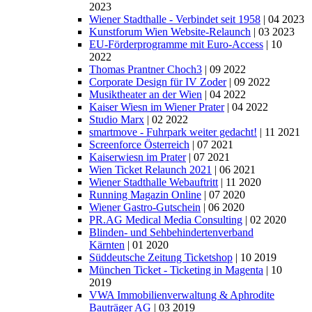
2023
Wiener Stadthalle - Verbindet seit 1958
| 04 2023
Kunstforum Wien Website-Relaunch
| 03 2023
EU-Förderprogramme mit Euro-Access
| 10
2022
Thomas Prantner Choch3
| 09 2022
Corporate Design für IV Zoder
| 09 2022
Musiktheater an der Wien
| 04 2022
Kaiser Wiesn im Wiener Prater
| 04 2022
Studio Marx
| 02 2022
smartmove - Fuhrpark weiter gedacht!
| 11 2021
Screenforce Österreich
| 07 2021
Kaiserwiesn im Prater
| 07 2021
Wien Ticket Relaunch 2021
| 06 2021
Wiener Stadthalle Webauftritt
| 11 2020
Running Magazin Online
| 07 2020
Wiener Gastro-Gutschein
| 06 2020
PR.AG Medical Media Consulting
| 02 2020
Blinden- und Sehbehindertenverband
Kärnten
| 01 2020
Süddeutsche Zeitung Ticketshop
| 10 2019
München Ticket - Ticketing in Magenta
| 10
2019
VWA Immobilienverwaltung & Aphrodite
Bauträger AG
| 03 2019