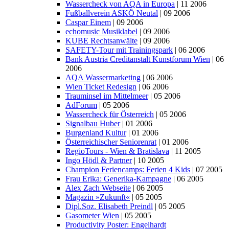
Wassercheck von AQA in Europa
| 11 2006
Fußballverein ASKÖ Neutal
| 09 2006
Caspar Einem
| 09 2006
echomusic Musiklabel
| 09 2006
KUBE Rechtsanwälte
| 09 2006
SAFETY-Tour mit Trainingspark
| 06 2006
Bank Austria Creditanstalt Kunstforum Wien
| 06
2006
AQA Wassermarketing
| 06 2006
Wien Ticket Redesign
| 06 2006
Trauminsel im Mittelmeer
| 05 2006
AdForum
| 05 2006
Wassercheck für Österreich
| 05 2006
Signalbau Huber
| 01 2006
Burgenland Kultur
| 01 2006
Österreichischer Seniorenrat
| 01 2006
RegioTours - Wien & Bratislava
| 11 2005
Ingo Hödl & Partner
| 10 2005
Champion Feriencamps: Ferien 4 Kids
| 07 2005
Frau Erika: Generika-Kampagne
| 06 2005
Alex Zach Webseite
| 06 2005
Magazin »Zukunft«
| 05 2005
Dipl.Soz. Elisabeth Preindl
| 05 2005
Gasometer Wien
| 05 2005
Productivity Poster: Engelhardt