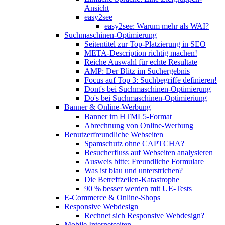
Ansicht
easy2see
easy2see: Warum mehr als WAI?
Suchmaschinen-Optimierung
Seitentitel zur Top-Platzierung in SEO
META-Description richtig machen!
Reiche Auswahl für echte Resultate
AMP: Der Blitz im Suchergebnis
Focus auf Top 3: Suchbegriffe definieren!
Dont's bei Suchmaschinen-Optimierung
Do's bei Suchmaschinen-Optimieriung
Banner & Online-Werbung
Banner im HTML5-Format
Abrechnung von Online-Werbung
Benutzerfreundliche Webseiten
Spamschutz ohne CAPTCHA?
Besucherfluss auf Webseiten analysieren
Ausweis bitte: Freundliche Formulare
Was ist blau und unterstrichen?
Die Betreffzeilen-Katastrophe
90 % besser werden mit UE-Tests
E-Commerce & Online-Shops
Responsive Webdesign
Rechnet sich Responsive Webdesign?
Mobile Internetseiten