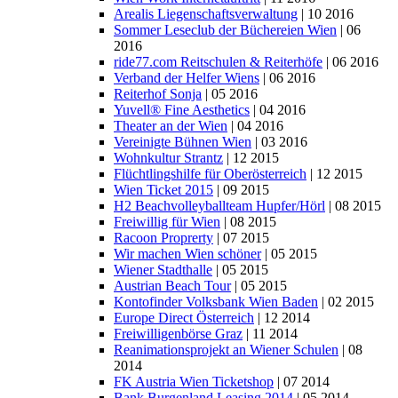
Arealis Liegenschaftsverwaltung
| 10 2016
Sommer Leseclub der Büchereien Wien
| 06
2016
ride77.com Reitschulen & Reiterhöfe
| 06 2016
Verband der Helfer Wiens
| 06 2016
Reiterhof Sonja
| 05 2016
Yuvell® Fine Aesthetics
| 04 2016
Theater an der Wien
| 04 2016
Vereinigte Bühnen Wien
| 03 2016
Wohnkultur Strantz
| 12 2015
Flüchtlingshilfe für Oberösterreich
| 12 2015
Wien Ticket 2015
| 09 2015
H2 Beachvolleyballteam Hupfer/Hörl
| 08 2015
Freiwillig für Wien
| 08 2015
Racoon Proprerty
| 07 2015
Wir machen Wien schöner
| 05 2015
Wiener Stadthalle
| 05 2015
Austrian Beach Tour
| 05 2015
Kontofinder Volksbank Wien Baden
| 02 2015
Europe Direct Österreich
| 12 2014
Freiwilligenbörse Graz
| 11 2014
Reanimationsprojekt an Wiener Schulen
| 08
2014
FK Austria Wien Ticketshop
| 07 2014
Bank Burgenland Leasing 2014
| 05 2014