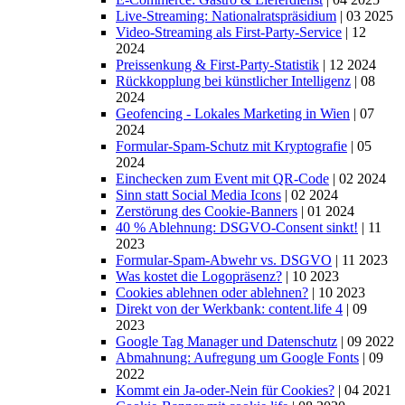
Live-Streaming: Nationalratspräsidium
| 03 2025
Video-Streaming als First-Party-Service
| 12
2024
Preissenkung & First-Party-Statistik
| 12 2024
Rückkopplung bei künstlicher Intelligenz
| 08
2024
Geofencing - Lokales Marketing in Wien
| 07
2024
Formular-Spam-Schutz mit Kryptografie
| 05
2024
Einchecken zum Event mit QR-Code
| 02 2024
Sinn statt Social Media Icons
| 02 2024
Zerstörung des Cookie-Banners
| 01 2024
40 % Ablehnung: DSGVO-Consent sinkt!
| 11
2023
Formular-Spam-Abwehr vs. DSGVO
| 11 2023
Was kostet die Logopräsenz?
| 10 2023
Cookies ablehnen oder ablehnen?
| 10 2023
Direkt von der Werkbank: content.life 4
| 09
2023
Google Tag Manager und Datenschutz
| 09 2022
Abmahnung: Aufregung um Google Fonts
| 09
2022
Kommt ein Ja-oder-Nein für Cookies?
| 04 2021