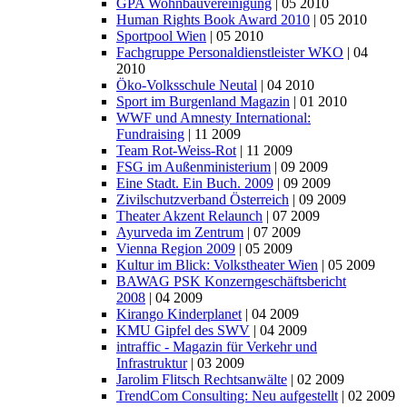
GPA Wohnbauvereinigung
| 05 2010
Human Rights Book Award 2010
| 05 2010
Sportpool Wien
| 05 2010
Fachgruppe Personaldienstleister WKO
| 04
2010
Öko-Volksschule Neutal
| 04 2010
Sport im Burgenland Magazin
| 01 2010
WWF und Amnesty International:
Fundraising
| 11 2009
Team Rot-Weiss-Rot
| 11 2009
FSG im Außenministerium
| 09 2009
Eine Stadt. Ein Buch. 2009
| 09 2009
Zivilschutzverband Österreich
| 09 2009
Theater Akzent Relaunch
| 07 2009
Ayurveda im Zentrum
| 07 2009
Vienna Region 2009
| 05 2009
Kultur im Blick: Volkstheater Wien
| 05 2009
BAWAG PSK Konzerngeschäftsbericht
2008
| 04 2009
Kirango Kinderplanet
| 04 2009
KMU Gipfel des SWV
| 04 2009
intraffic - Magazin für Verkehr und
Infrastruktur
| 03 2009
Jarolim Flitsch Rechtsanwälte
| 02 2009
TrendCom Consulting: Neu aufgestellt
| 02 2009