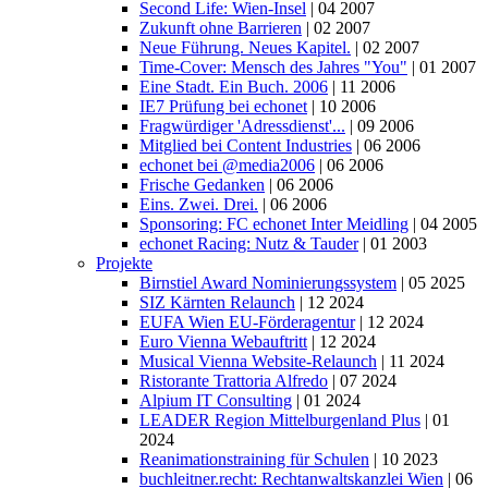
Second Life: Wien-Insel
| 04 2007
Zukunft ohne Barrieren
| 02 2007
Neue Führung. Neues Kapitel.
| 02 2007
Time-Cover: Mensch des Jahres "You"
| 01 2007
Eine Stadt. Ein Buch. 2006
| 11 2006
IE7 Prüfung bei echonet
| 10 2006
Fragwürdiger 'Adressdienst'...
| 09 2006
Mitglied bei Content Industries
| 06 2006
echonet bei @media2006
| 06 2006
Frische Gedanken
| 06 2006
Eins. Zwei. Drei.
| 06 2006
Sponsoring: FC echonet Inter Meidling
| 04 2005
echonet Racing: Nutz & Tauder
| 01 2003
Projekte
Birnstiel Award Nominierungssystem
| 05 2025
SIZ Kärnten Relaunch
| 12 2024
EUFA Wien EU-Förderagentur
| 12 2024
Euro Vienna Webauftritt
| 12 2024
Musical Vienna Website-Relaunch
| 11 2024
Ristorante Trattoria Alfredo
| 07 2024
Alpium IT Consulting
| 01 2024
LEADER Region Mittelburgenland Plus
| 01
2024
Reanimationstraining für Schulen
| 10 2023
buchleitner.recht: Rechtanwaltskanzlei Wien
| 06