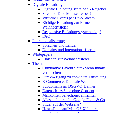
Digitale Einladung
Digitale Einladung schreiben - Ratgeber
Save-the-Date Mail schreiben!
Virtuelle Events per Live-Stream
Richtige Einladung zur Firmen-
Weihnachtsfeier
Responsive Einladungssystem nötig?
FAQ
Internationalisierung
Sprachen und Länder
Domains und Internationalisierung
Whitepapers
Einladen zur Weihnachtsfeier
Themen
Cumulative Layout Shift - wenn Inhalte
verrutschen
Direkt-Zugang zu cookielife Einstellung
E-Commerce: Die reale Welt
Subdomains im DSGVO-Banner
Datenschutz-Seite ohne Consent
Mailkonten bei echonet einrichten
Alles nicht erlaubt: Google Fonts & Co
Slider auf der Webseite?
Hosts-Datei auf Mac OS X ändern