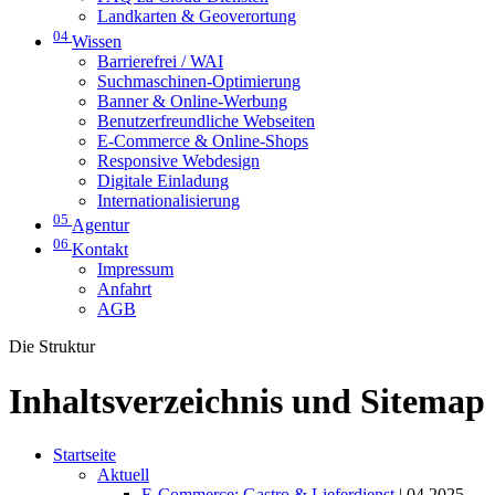
Landkarten & Geoverortung
04
Wissen
Barrierefrei / WAI
Suchmaschinen-Optimierung
Banner & Online-Werbung
Benutzerfreundliche Webseiten
E-Commerce & Online-Shops
Responsive Webdesign
Digitale Einladung
Internationalisierung
05
Agentur
06
Kontakt
Impressum
Anfahrt
AGB
Die Struktur
Inhaltsverzeichnis und Sitemap
Startseite
Aktuell
E-Commerce: Gastro & Lieferdienst
| 04 2025