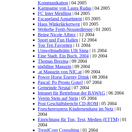
Kommunikation
| 04 2005
Kampagne von Laura Rudas
| 04 2005
FC Inter Meidling
| 04 2005
Escapeland Appartment
| 03 2005
Haus Winkeläckerweg
| 03 2005
Welterbe Fertö-Neusiedlersee
| 01 2005
Being Nicole Albiez
| 12 2004
Sport und Fun Hallen
| 12 2004
Top Ten Favoriten
| 11 2004
Umweltstadträtin Ulli Sima
| 11 2004
Eine Stadt. Ein Buch. 2004
| 10 2004
Thomas Brezina
| 09 2004
nightline Magazin
| 09 2004
.at Magazin von NIC.at
| 09 2004
Power Horse Energy Drink
| 08 2004
Pascal: Po Prostu Gotuj!
| 07 2004
Gemeinde Neutal
| 07 2004
Intranet für Betriebsrat der BAWAG
| 06 2004
Verein Stein auf Stein
| 05 2004
Post Geschäftsbericht CD-ROM
| 05 2004
Forscherexpress Kindersendung im Netz
| 01
2004
Einrichtung für Ton, Text, Medien (ETTM)
| 01
2004
TrendCom Consulting
| 01 2004