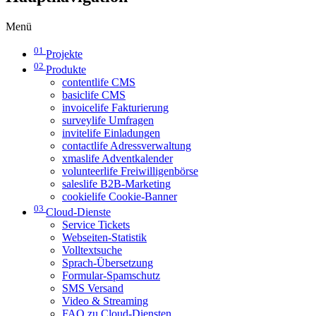
Menü
01
Projekte
02
Produkte
contentlife CMS
basiclife CMS
invoicelife Fakturierung
surveylife Umfragen
invitelife Einladungen
contactlife Adressverwaltung
xmaslife Adventkalender
volunteerlife Freiwilligenbörse
saleslife B2B-Marketing
cookielife Cookie-Banner
03
Cloud-Dienste
Service Tickets
Webseiten-Statistik
Volltextsuche
Sprach-Übersetzung
Formular-Spamschutz
SMS Versand
Video & Streaming
FAQ zu Cloud-Diensten