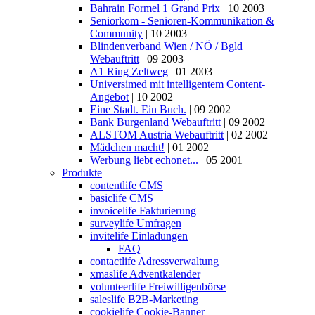
Bahrain Formel 1 Grand Prix
| 10 2003
Seniorkom - Senioren-Kommunikation &
Community
| 10 2003
Blindenverband Wien / NÖ / Bgld
Webauftritt
| 09 2003
A1 Ring Zeltweg
| 01 2003
Universimed mit intelligentem Content-
Angebot
| 10 2002
Eine Stadt. Ein Buch.
| 09 2002
Bank Burgenland Webauftritt
| 09 2002
ALSTOM Austria Webauftritt
| 02 2002
Mädchen macht!
| 01 2002
Werbung liebt echonet...
| 05 2001
Produkte
contentlife CMS
basiclife CMS
invoicelife Fakturierung
surveylife Umfragen
invitelife Einladungen
FAQ
contactlife Adressverwaltung
xmaslife Adventkalender
volunteerlife Freiwilligenbörse
saleslife B2B-Marketing
cookielife Cookie-Banner