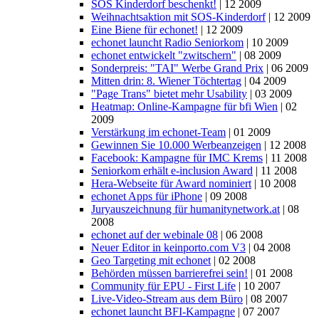
SOS Kinderdorf beschenkt!
| 12 2009
Weihnachtsaktion mit SOS-Kinderdorf
| 12 2009
Eine Biene für echonet!
| 12 2009
echonet launcht Radio Seniorkom
| 10 2009
echonet entwickelt "zwitschern"
| 08 2009
Sonderpreis: "TAI" Werbe Grand Prix
| 06 2009
Mitten drin: 8. Wiener Töchtertag
| 04 2009
"Page Trans" bietet mehr Usability
| 03 2009
Heatmap: Online-Kampagne für bfi Wien
| 02
2009
Verstärkung im echonet-Team
| 01 2009
Gewinnen Sie 10.000 Werbeanzeigen
| 12 2008
Facebook: Kampagne für IMC Krems
| 11 2008
Seniorkom erhält e-inclusion Award
| 11 2008
Hera-Webseite für Award nominiert
| 10 2008
echonet Apps für iPhone
| 09 2008
Juryauszeichnung für humanitynetwork.at
| 08
2008
echonet auf der webinale 08
| 06 2008
Neuer Editor in keinporto.com V3
| 04 2008
Geo Targeting mit echonet
| 02 2008
Behörden müssen barrierefrei sein!
| 01 2008
Community für EPU - First Life
| 10 2007
Live-Video-Stream aus dem Büro
| 08 2007
echonet launcht BFI-Kampagne
| 07 2007