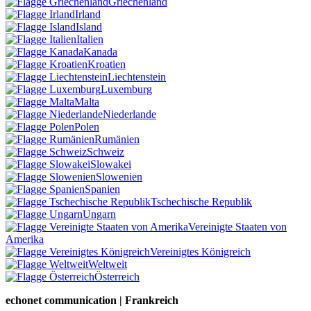
Griechenland
Irland
Island
Italien
Kanada
Kroatien
Liechtenstein
Luxemburg
Malta
Niederlande
Polen
Rumänien
Schweiz
Slowakei
Slowenien
Spanien
Tschechische Republik
Ungarn
Vereinigte Staaten von
Amerika
Vereinigtes Königreich
Weltweit
Österreich
echonet communication | Frankreich