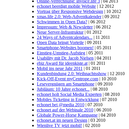
Online-Verrechnung: invoice.life 3
| 04 2013
echonet beerdigt mobile Website
| 12 2012
Vortrag über Responsive Webdesign
| 10 2012
xmas.life 2.0: Web-Adventkalender
| 09 2012
Schwimmen in Open Data?
| 06 2012
Impressum: Web & Newsletter
| 06 2012
Neue Server-Infrastruktur
| 01 2012
24 Ways of Adventcalendars...
| 11 2011
Open Data bringt Vorteile
| 09 2011
Smartphone-Websites boomen!
| 05 2011
Einstieg-Umstieg-Aufstieg
| 05 2011
Usability mit Dr. Jacob Nielsen
| 04 2011
ebiz Award für ideenkiste.at
| 01 2011
Mobil ins neue Jahr 2011
| 01 2011
Kundenbindung 2.0: Weihnachtsshow
| 12 2010
Kick-Off-Event myCentrope.com
| 10 2010
Lesevergnügen am Smartphone
| 09 2010
Jubiläum: 10 Jahre echonet...
| 08 2010
echonet holt Social Media Experten
| 08 2010
Mobiles Ticketing in Entwicklung
| 07 2010
echonet bei @media 2010
| 07 2010
echonet auf der Webinale 2010
| 06 2010
Globale Power-Horse Kampagne
| 04 2010
echonet.at im neuen Design
| 03 2010
Wienlive TV jetzt mobil!
| 02 2010