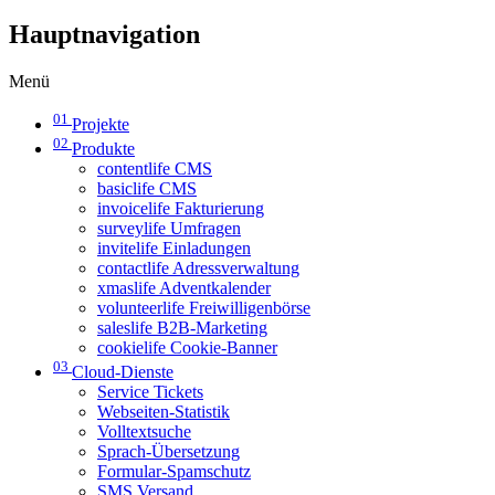
Hauptnavigation
Menü
01
Projekte
02
Produkte
contentlife CMS
basiclife CMS
invoicelife Fakturierung
surveylife Umfragen
invitelife Einladungen
contactlife Adressverwaltung
xmaslife Adventkalender
volunteerlife Freiwilligenbörse
saleslife B2B-Marketing
cookielife Cookie-Banner
03
Cloud-Dienste
Service Tickets
Webseiten-Statistik
Volltextsuche
Sprach-Übersetzung
Formular-Spamschutz
SMS Versand