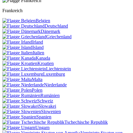
Frankreich
Belgien
Deutschland
Dänemark
Griechenland
Irland
Island
Italien
Kanada
Kroatien
Liechtenstein
Luxemburg
Malta
Niederlande
Polen
Rumänien
Schweiz
Slowakei
Slowenien
Spanien
Tschechische Republik
Ungarn
Vereinigte Staaten von