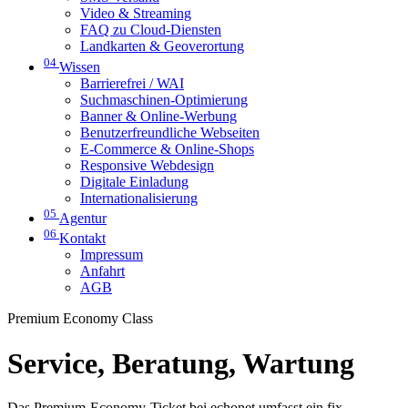
Video & Streaming
FAQ zu Cloud-Diensten
Landkarten & Geoverortung
04
Wissen
Barrierefrei / WAI
Suchmaschinen-Optimierung
Banner & Online-Werbung
Benutzerfreundliche Webseiten
E-Commerce & Online-Shops
Responsive Webdesign
Digitale Einladung
Internationalisierung
05
Agentur
06
Kontakt
Impressum
Anfahrt
AGB
Premium Economy Class
Service, Beratung, Wartung
Das Premium-Economy-Ticket bei echonet umfasst ein fix