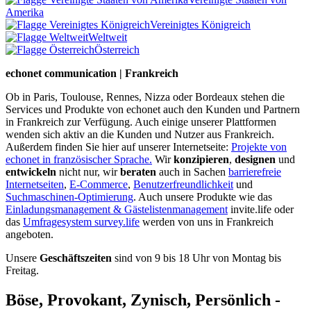
Amerika
Vereinigtes Königreich
Weltweit
Österreich
echonet communication | Frankreich
Ob in Paris, Toulouse, Rennes, Nizza oder Bordeaux stehen die
Services und Produkte von echonet auch den Kunden und Partnern
in Frankreich zur Verfügung. Auch einige unserer Plattformen
wenden sich aktiv an die Kunden und Nutzer aus Frankreich.
Außerdem finden Sie hier auf unserer Internetseite:
Projekte von
echonet in französischer Sprache.
Wir
konzipieren
,
designen
und
entwickeln
nicht nur, wir
beraten
auch in Sachen
barrierefreie
Internetseiten
,
E-Commerce
,
Benutzerfreundlichkeit
und
Suchmaschinen-Optimierung
. Auch unsere Produkte wie das
Einladungsmanagement & Gästelistenmanagement
invite.life oder
das
Umfragesystem survey.life
werden von uns in Frankreich
angeboten.
Unsere
Geschäftszeiten
sind von 9 bis 18 Uhr von Montag bis
Freitag.
Böse, Provokant, Zynisch, Persönlich -