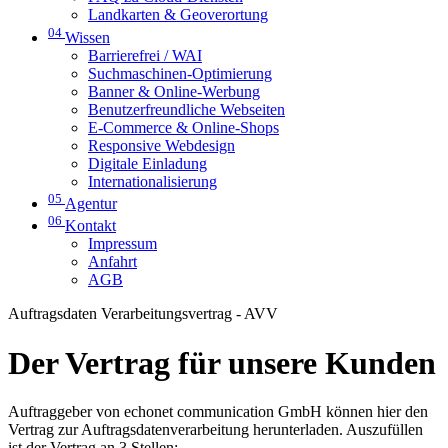
Landkarten & Geoverortung
04
Wissen
Barrierefrei / WAI
Suchmaschinen-Optimierung
Banner & Online-Werbung
Benutzerfreundliche Webseiten
E-Commerce & Online-Shops
Responsive Webdesign
Digitale Einladung
Internationalisierung
05
Agentur
06
Kontakt
Impressum
Anfahrt
AGB
Auftragsdaten Verarbeitungsvertrag - AVV
Der Vertrag für unsere Kunden
Auftraggeber von echonet communication GmbH können hier den
Vertrag zur Auftragsdatenverarbeitung herunterladen. Auszufüllen
ist der Vertrag an 3 Stellen: