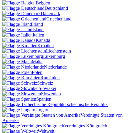
Belgien
Deutschland
Dänemark
Griechenland
Irland
Island
Italien
Kanada
Kroatien
Liechtenstein
Luxemburg
Malta
Niederlande
Polen
Rumänien
Schweiz
Slowakei
Slowenien
Spanien
Tschechische Republik
Ungarn
Vereinigte Staaten von
Amerika
Vereinigtes Königreich
Weltweit