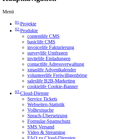
Menü
01
Projekte
02
Produkte
contentlife CMS
basiclife CMS
invoicelife Fakturierung
surveylife Umfragen
invitelife Einladungen
contactlife Adressverwaltung
xmaslife Adventkalender
volunteerlife Freiwilligenbörse
saleslife B2B-Marketing
cookielife Cookie-Banner
03
Cloud-Dienste
Service Tickets
Webseiten-Statistik
Volltextsuche
Sprach-Übersetzung
Formular-Spamschutz
SMS Versand
Video & Streaming
FAQ zu Cloud-Diensten