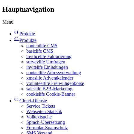
Hauptnavigation
Menü
01
Projekte
02
Produkte
contentlife CMS
basiclife CMS
invoicelife Fakturierung
surveylife Umfragen
invitelife Einladungen
contactlife Adressverwaltung
xmaslife Adventkalender
volunteerlife Freiwilligenbörse
saleslife B2B-Marketing
cookielife Cookie-Banner
03
Cloud-Dienste
Service Tickets
Webseiten-Statistik
Volltextsuche
Sprach-Übersetzung
Formular-Spamschutz
SMS Versand