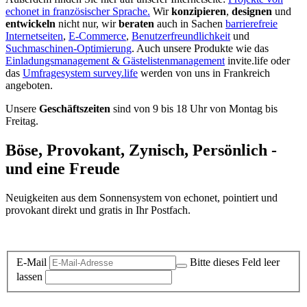
echonet in französischer Sprache.
Wir
konzipieren
,
designen
und
entwickeln
nicht nur, wir
beraten
auch in Sachen
barrierefreie
Internetseiten
,
E-Commerce
,
Benutzerfreundlichkeit
und
Suchmaschinen-Optimierung
. Auch unsere Produkte wie das
Einladungsmanagement & Gästelistenmanagement
invite.life oder
das
Umfragesystem survey.life
werden von uns in Frankreich
angeboten.
Unsere
Geschäftszeiten
sind von 9 bis 18 Uhr von Montag bis
Freitag.
Böse, Provokant, Zynisch, Persönlich -
und eine Freude
Neuigkeiten aus dem Sonnensystem von echonet, pointiert und
provokant direkt und gratis in Ihr Postfach.
Datenschutz-Information zum Newsletter
E-Mail
Bitte dieses Feld leer
lassen