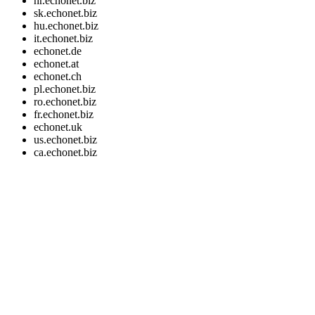
hr.echonet.biz
sk.echonet.biz
hu.echonet.biz
it.echonet.biz
echonet.de
echonet.at
echonet.ch
pl.echonet.biz
ro.echonet.biz
fr.echonet.biz
echonet.uk
us.echonet.biz
ca.echonet.biz