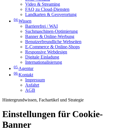
Video & Streaming
FAQ zu Cloud-Diensten
Landkarten & Geoverortung
04
Wissen
Barrierefrei / WAI
Suchmaschinen-Optimierung
Banner & Online-Werbung
Benutzerfreundliche Webseiten
E-Commerce & Online-Shops
Responsive Webdesign
Digitale Einladung
Internationalisierung
05
Agentur
06
Kontakt
Impressum
Anfahrt
AGB
Hintergrundwissen, Fachartikel und Strategie
Einstellungen für Cookie-
Banner