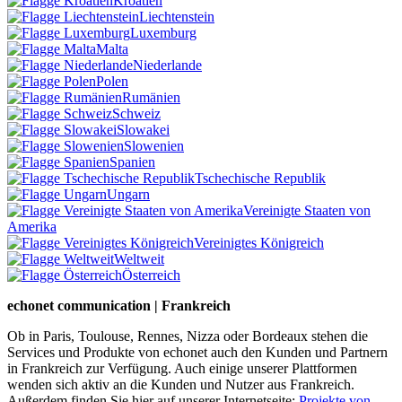
Kroatien
Liechtenstein
Luxemburg
Malta
Niederlande
Polen
Rumänien
Schweiz
Slowakei
Slowenien
Spanien
Tschechische Republik
Ungarn
Vereinigte Staaten von
Amerika
Vereinigtes Königreich
Weltweit
Österreich
echonet communication | Frankreich
Ob in Paris, Toulouse, Rennes, Nizza oder Bordeaux stehen die
Services und Produkte von echonet auch den Kunden und Partnern
in Frankreich zur Verfügung. Auch einige unserer Plattformen
wenden sich aktiv an die Kunden und Nutzer aus Frankreich.
Außerdem finden Sie hier auf unserer Internetseite:
Projekte von