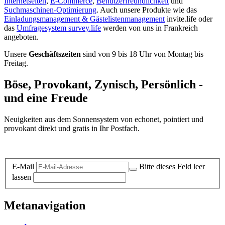
Internetseiten
,
E-Commerce
,
Benutzerfreundlichkeit
und
Suchmaschinen-Optimierung
. Auch unsere Produkte wie das
Einladungsmanagement & Gästelistenmanagement
invite.life oder
das
Umfragesystem survey.life
werden von uns in Frankreich
angeboten.
Unsere
Geschäftszeiten
sind von 9 bis 18 Uhr von Montag bis
Freitag.
Böse, Provokant, Zynisch, Persönlich -
und eine Freude
Neuigkeiten aus dem Sonnensystem von echonet, pointiert und
provokant direkt und gratis in Ihr Postfach.
Datenschutz-Information zum Newsletter
E-Mail
Bitte dieses Feld leer
lassen
Metanavigation