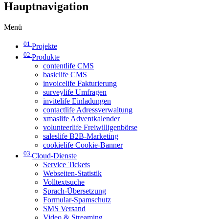
Hauptnavigation
Menü
01
Projekte
02
Produkte
contentlife CMS
basiclife CMS
invoicelife Fakturierung
surveylife Umfragen
invitelife Einladungen
contactlife Adressverwaltung
xmaslife Adventkalender
volunteerlife Freiwilligenbörse
saleslife B2B-Marketing
cookielife Cookie-Banner
03
Cloud-Dienste
Service Tickets
Webseiten-Statistik
Volltextsuche
Sprach-Übersetzung
Formular-Spamschutz
SMS Versand
Video & Streaming