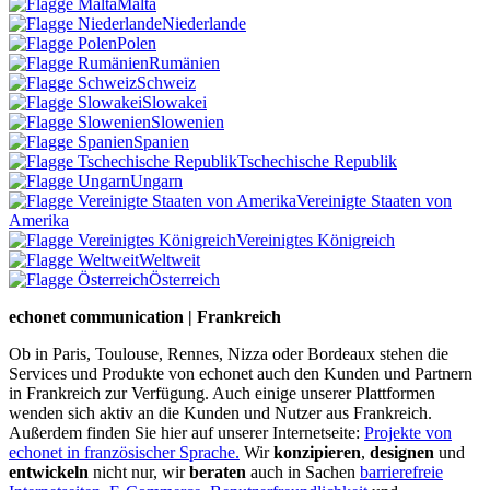
Malta
Niederlande
Polen
Rumänien
Schweiz
Slowakei
Slowenien
Spanien
Tschechische Republik
Ungarn
Vereinigte Staaten von
Amerika
Vereinigtes Königreich
Weltweit
Österreich
echonet communication | Frankreich
Ob in Paris, Toulouse, Rennes, Nizza oder Bordeaux stehen die
Services und Produkte von echonet auch den Kunden und Partnern
in Frankreich zur Verfügung. Auch einige unserer Plattformen
wenden sich aktiv an die Kunden und Nutzer aus Frankreich.
Außerdem finden Sie hier auf unserer Internetseite:
Projekte von
echonet in französischer Sprache.
Wir
konzipieren
,
designen
und
entwickeln
nicht nur, wir
beraten
auch in Sachen
barrierefreie