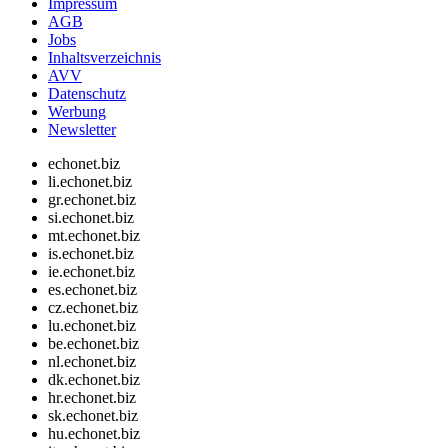
Impressum
AGB
Jobs
Inhaltsverzeichnis
AVV
Datenschutz
Werbung
Newsletter
echonet.biz
li.echonet.biz
gr.echonet.biz
si.echonet.biz
mt.echonet.biz
is.echonet.biz
ie.echonet.biz
es.echonet.biz
cz.echonet.biz
lu.echonet.biz
be.echonet.biz
nl.echonet.biz
dk.echonet.biz
hr.echonet.biz
sk.echonet.biz
hu.echonet.biz