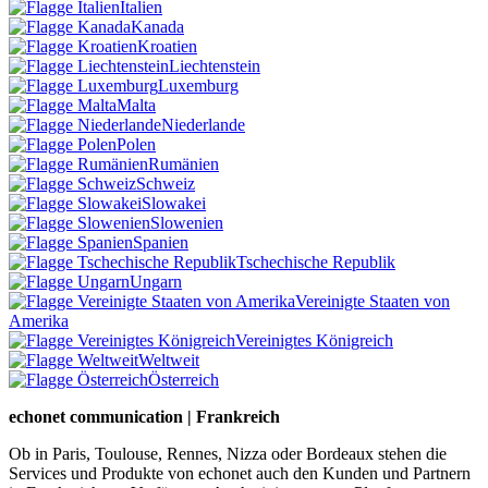
Italien
Kanada
Kroatien
Liechtenstein
Luxemburg
Malta
Niederlande
Polen
Rumänien
Schweiz
Slowakei
Slowenien
Spanien
Tschechische Republik
Ungarn
Vereinigte Staaten von
Amerika
Vereinigtes Königreich
Weltweit
Österreich
echonet communication | Frankreich
Ob in Paris, Toulouse, Rennes, Nizza oder Bordeaux stehen die
Services und Produkte von echonet auch den Kunden und Partnern