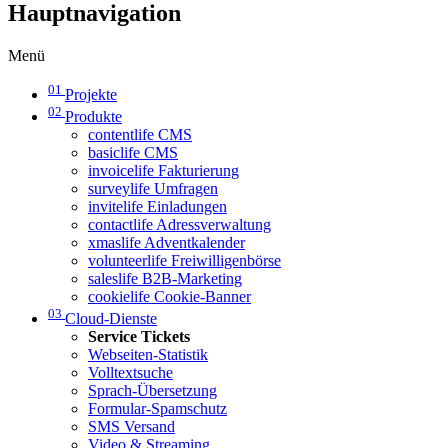
Hauptnavigation
Menü
01
Projekte
02
Produkte
contentlife CMS
basiclife CMS
invoicelife Fakturierung
surveylife Umfragen
invitelife Einladungen
contactlife Adressverwaltung
xmaslife Adventkalender
volunteerlife Freiwilligenbörse
saleslife B2B-Marketing
cookielife Cookie-Banner
03
Cloud-Dienste
Service Tickets
Webseiten-Statistik
Volltextsuche
Sprach-Übersetzung
Formular-Spamschutz
SMS Versand
Video & Streaming