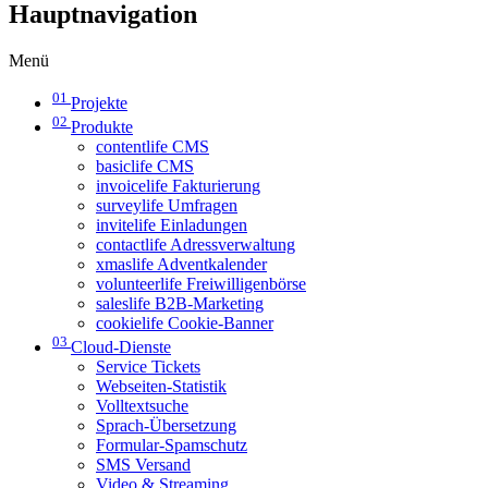
Hauptnavigation
Menü
01
Projekte
02
Produkte
contentlife CMS
basiclife CMS
invoicelife Fakturierung
surveylife Umfragen
invitelife Einladungen
contactlife Adressverwaltung
xmaslife Adventkalender
volunteerlife Freiwilligenbörse
saleslife B2B-Marketing
cookielife Cookie-Banner
03
Cloud-Dienste
Service Tickets
Webseiten-Statistik
Volltextsuche
Sprach-Übersetzung
Formular-Spamschutz
SMS Versand
Video & Streaming