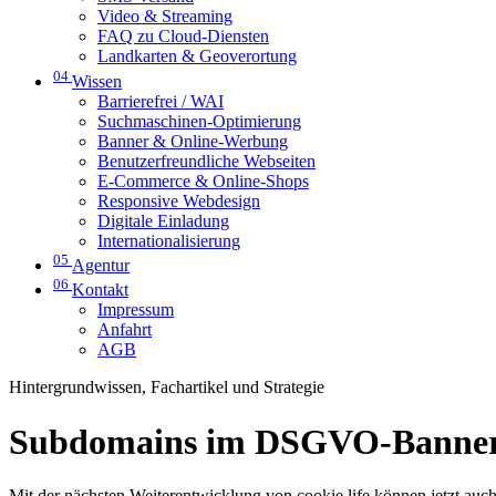
Video & Streaming
FAQ zu Cloud-Diensten
Landkarten & Geoverortung
04
Wissen
Barrierefrei / WAI
Suchmaschinen-Optimierung
Banner & Online-Werbung
Benutzerfreundliche Webseiten
E-Commerce & Online-Shops
Responsive Webdesign
Digitale Einladung
Internationalisierung
05
Agentur
06
Kontakt
Impressum
Anfahrt
AGB
Hintergrundwissen, Fachartikel und Strategie
Subdomains im DSGVO-Banne
Mit der nächsten Weiterentwicklung von cookie.life können jetzt auc