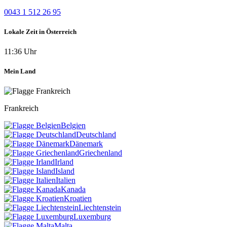
0043 1 512 26 95
Lokale Zeit in Österreich
11:36 Uhr
Mein Land
Frankreich
Belgien
Deutschland
Dänemark
Griechenland
Irland
Island
Italien
Kanada
Kroatien
Liechtenstein
Luxemburg
Malta