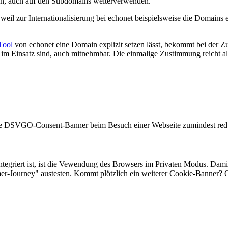
ssen, auch auf den Subdomains weiterverwenden.
 weil zur Internationalisierung bei echonet beispielsweise die Domains
Tool
von echonet eine Domain explizit setzen lässt, bekommt bei der 
im Einsatz sind, auch mitnehmbar. Die einmalige Zustimmung reicht al
ie DSVGO-Consent-Banner beim Besuch einer Webseite zumindest redu
 integriert ist, ist die Vewendung des Browsers im Privaten Modus. Da
r-Journey" austesten. Kommt plötzlich ein weiterer Cookie-Banner? O