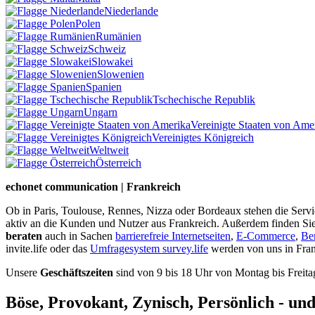
Niederlande
Polen
Rumänien
Schweiz
Slowakei
Slowenien
Spanien
Tschechische Republik
Ungarn
Vereinigte Staaten von Ame
Vereinigtes Königreich
Weltweit
Österreich
echonet communication | Frankreich
Ob in Paris, Toulouse, Rennes, Nizza oder Bordeaux stehen die Serv
aktiv an die Kunden und Nutzer aus Frankreich. Außerdem finden Sie h
beraten
auch in Sachen
barrierefreie Internetseiten
,
E-Commerce
,
Ben
invite.life oder das
Umfragesystem survey.life
werden von uns in Fran
Unsere
Geschäftszeiten
sind von 9 bis 18 Uhr von Montag bis Freita
Böse, Provokant, Zynisch, Persönlich - un