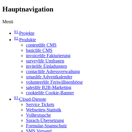
Hauptnavigation
Menü
01
Projekte
02
Produkte
contentlife CMS
basiclife CMS
invoicelife Fakturierung
surveylife Umfragen
invitelife Einladungen
contactlife Adressverwaltung
xmaslife Adventkalender
volunteerlife Freiwilligenbörse
saleslife B2B-Marketing
cookielife Cookie-Banner
03
Cloud-Dienste
Service Tickets
Webseiten-Statistik
Volltextsuche
Sprach-Übersetzung
Formular-Spamschutz
SMS Versand