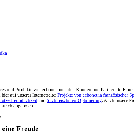
rika
ices und Produkte von echonet auch den Kunden und Partnern in Frank
ier auf unserer Internetseite:
Projekte von echonet in französischer S
utzerfreundlichkeit
und
Suchmaschinen-Optimierung
. Auch unsere P
kreich angeboten.
g.
d eine Freude