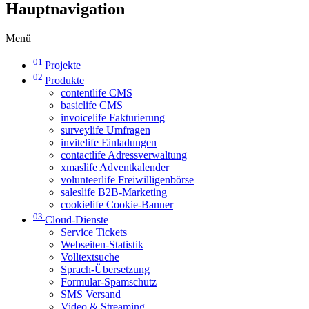
Hauptnavigation
Menü
01
Projekte
02
Produkte
contentlife CMS
basiclife CMS
invoicelife Fakturierung
surveylife Umfragen
invitelife Einladungen
contactlife Adressverwaltung
xmaslife Adventkalender
volunteerlife Freiwilligenbörse
saleslife B2B-Marketing
cookielife Cookie-Banner
03
Cloud-Dienste
Service Tickets
Webseiten-Statistik
Volltextsuche
Sprach-Übersetzung
Formular-Spamschutz
SMS Versand
Video & Streaming