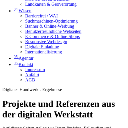
Landkarten & Geoverortung
04
Wissen
Barrierefrei / WAI
Suchmaschinen-Optimierung
Banner & Online-Werbung
Benutzerfreundliche Webseiten
E-Commerce & Online-Shops
Responsive Webdesign
Digitale Einladung
Internationalisierung
05
Agentur
06
Kontakt
Impressum
Anfahrt
AGB
Digitales Handwerk - Ergebnisse
Projekte und Referenzen aus
der digitalen Werkstatt