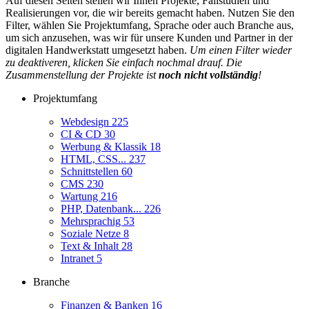
Auf diesen Seiten stellen wir Ihnen Projekte, Fallstudien und
Realisierungen vor, die wir bereits gemacht haben. Nutzen Sie den
Filter, wählen Sie Projektumfang, Sprache oder auch Branche aus,
um sich anzusehen, was wir für unsere Kunden und Partner in der
digitalen Handwerkstatt umgesetzt haben.
Um einen Filter wieder
zu deaktiveren, klicken Sie einfach nochmal drauf. Die
Zusammenstellung der Projekte ist
noch nicht vollständig
!
Projektumfang
Webdesign
225
CI & CD
30
Werbung & Klassik
18
HTML, CSS...
237
Schnittstellen
60
CMS
230
Wartung
216
PHP, Datenbank...
226
Mehrsprachig
53
Soziale Netze
8
Text & Inhalt
28
Intranet
5
Branche
Finanzen & Banken
16