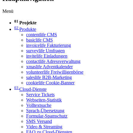
Menü
01
Projekte
02
Produkte
contentlife CMS
basiclife CMS
invoicelife Fakturierung
surveylife Umfragen
invitelife Einladungen
contactlife Adressverwaltung
xmaslife Adventkalender
volunteerlife Freiwilligenbörse
saleslife B2B-Marketing
cookielife Cookie-Banner
03
Cloud-Dienste
Service Tickets
Webseiten-Statistik
Volltextsuche
Sprach-Übersetzung
Formular-Spamschutz
SMS Versand
Video & Streaming
FAQ zu Cloud-Diensten