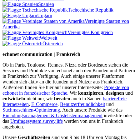
Spanien
Tschechische Republik
Ungarn
Vereinigte Staaten von
Amerika
Vereinigtes Königreich
Weltweit
Österreich
echonet communication | Frankreich
Ob in Paris, Toulouse, Rennes, Nizza oder Bordeaux stehen die
Services und Produkte von echonet auch den Kunden und Partnern
in Frankreich zur Verfügung. Auch einige unserer Plattformen
wenden sich aktiv an die Kunden und Nutzer aus Frankreich.
Außerdem finden Sie hier auf unserer Internetseite:
Projekte von
echonet in französischer Sprache.
Wir
konzipieren
,
designen
und
entwickeln
nicht nur, wir
beraten
auch in Sachen
barrierefreie
Internetseiten
,
E-Commerce
,
Benutzerfreundlichkeit
und
Suchmaschinen-Optimierung
. Auch unsere Produkte wie das
Einladungsmanagement & Gästelistenmanagement
invite.life oder
das
Umfragesystem survey.life
werden von uns in Frankreich
angeboten.
Unsere
Geschäftszeiten
sind von 9 bis 18 Uhr von Montag bis