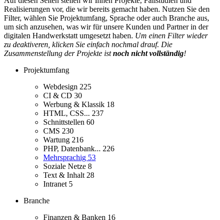
Auf diesen Seiten stellen wir Ihnen Projekte, Fallstudien und
Realisierungen vor, die wir bereits gemacht haben. Nutzen Sie den
Filter, wählen Sie Projektumfang, Sprache oder auch Branche aus,
um sich anzusehen, was wir für unsere Kunden und Partner in der
digitalen Handwerkstatt umgesetzt haben.
Um einen Filter wieder
zu deaktiveren, klicken Sie einfach nochmal drauf. Die
Zusammenstellung der Projekte ist
noch nicht vollständig
!
Projektumfang
Webdesign
225
CI & CD
30
Werbung & Klassik
18
HTML, CSS...
237
Schnittstellen
60
CMS
230
Wartung
216
PHP, Datenbank...
226
Mehrsprachig
53
Soziale Netze
8
Text & Inhalt
28
Intranet
5
Branche
Finanzen & Banken
16