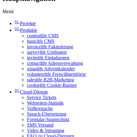
Menü
01
Projekte
02
Produkte
contentlife CMS
basiclife CMS
invoicelife Fakturierung
surveylife Umfragen
invitelife Einladungen
contactlife Adressverwaltung
xmaslife Adventkalender
volunteerlife Freiwilligenbörse
saleslife B2B-Marketing
cookielife Cookie-Banner
03
Cloud-Dienste
Service Tickets
Webseiten-Statistik
Volltextsuche
Sprach-Übersetzung
Formular-Spamschutz
SMS Versand
Video & Streaming
FAQ zu Cloud-Diensten