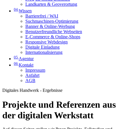
Landkarten & Geoverortung
04
Wissen
Barrierefrei / WAI
Suchmaschinen-Optimierung
Banner & Online-Werbung
Benutzerfreundliche Webseiten
E-Commerce & Online-Shops
Responsive Webdesign
Digitale Einladung
Internationalisierung
05
Agentur
06
Kontakt
Impressum
Anfahrt
AGB
Digitales Handwerk - Ergebnisse
Projekte und Referenzen aus
der digitalen Werkstatt