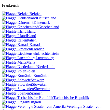
Frankreich
Belgien
Deutschland
Dänemark
Griechenland
Irland
Island
Italien
Kanada
Kroatien
Liechtenstein
Luxemburg
Malta
Niederlande
Polen
Rumänien
Schweiz
Slowakei
Slowenien
Spanien
Tschechische Republik
Ungarn
Vereinigte Staaten von