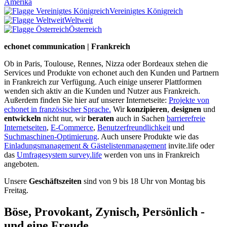
Amerika
Vereinigtes Königreich
Weltweit
Österreich
echonet communication | Frankreich
Ob in Paris, Toulouse, Rennes, Nizza oder Bordeaux stehen die
Services und Produkte von echonet auch den Kunden und Partnern
in Frankreich zur Verfügung. Auch einige unserer Plattformen
wenden sich aktiv an die Kunden und Nutzer aus Frankreich.
Außerdem finden Sie hier auf unserer Internetseite:
Projekte von
echonet in französischer Sprache.
Wir
konzipieren
,
designen
und
entwickeln
nicht nur, wir
beraten
auch in Sachen
barrierefreie
Internetseiten
,
E-Commerce
,
Benutzerfreundlichkeit
und
Suchmaschinen-Optimierung
. Auch unsere Produkte wie das
Einladungsmanagement & Gästelistenmanagement
invite.life oder
das
Umfragesystem survey.life
werden von uns in Frankreich
angeboten.
Unsere
Geschäftszeiten
sind von 9 bis 18 Uhr von Montag bis
Freitag.
Böse, Provokant, Zynisch, Persönlich -
und eine Freude