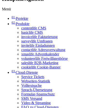
Menü
01
Projekte
02
Produkte
contentlife CMS
basiclife CMS
invoicelife Fakturierung
surveylife Umfragen
invitelife Einladungen
contactlife Adressverwaltung
xmaslife Adventkalender
volunteerlife Freiwilligenbörse
saleslife B2B-Marketing
cookielife Cookie-Banner
03
Cloud-Dienste
Service Tickets
Webseiten-Statistik
Volltextsuche
Sprach-Übersetzung
Formular-Spamschutz
SMS Versand
Video & Streaming
FAQ zu Cloud-Diensten