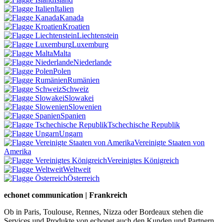
Italien
Kanada
Kroatien
Liechtenstein
Luxemburg
Malta
Niederlande
Polen
Rumänien
Schweiz
Slowakei
Slowenien
Spanien
Tschechische Republik
Ungarn
Vereinigte Staaten von
Amerika
Vereinigtes Königreich
Weltweit
Österreich
echonet communication | Frankreich
Ob in Paris, Toulouse, Rennes, Nizza oder Bordeaux stehen die
Services und Produkte von echonet auch den Kunden und Partnern