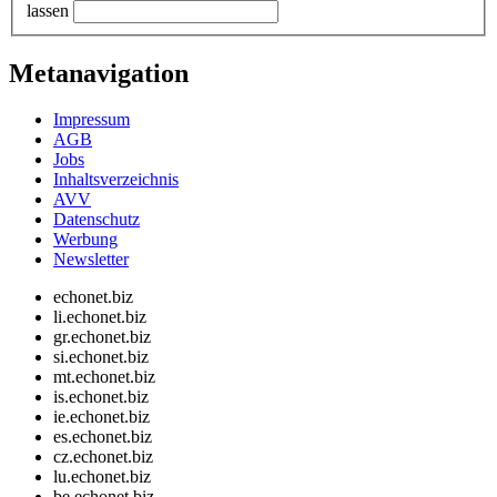
lassen
Metanavigation
Impressum
AGB
Jobs
Inhaltsverzeichnis
AVV
Datenschutz
Werbung
Newsletter
echonet.biz
li.echonet.biz
gr.echonet.biz
si.echonet.biz
mt.echonet.biz
is.echonet.biz
ie.echonet.biz
es.echonet.biz
cz.echonet.biz
lu.echonet.biz
be.echonet.biz