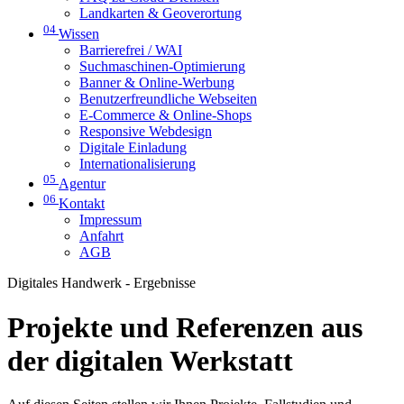
Landkarten & Geoverortung
04
Wissen
Barrierefrei / WAI
Suchmaschinen-Optimierung
Banner & Online-Werbung
Benutzerfreundliche Webseiten
E-Commerce & Online-Shops
Responsive Webdesign
Digitale Einladung
Internationalisierung
05
Agentur
06
Kontakt
Impressum
Anfahrt
AGB
Digitales Handwerk - Ergebnisse
Projekte und Referenzen aus
der digitalen Werkstatt