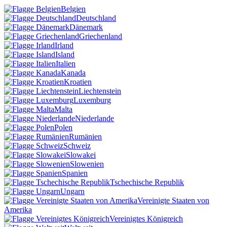
Belgien
Deutschland
Dänemark
Griechenland
Irland
Island
Italien
Kanada
Kroatien
Liechtenstein
Luxemburg
Malta
Niederlande
Polen
Rumänien
Schweiz
Slowakei
Slowenien
Spanien
Tschechische Republik
Ungarn
Vereinigte Staaten von
Amerika
Vereinigtes Königreich