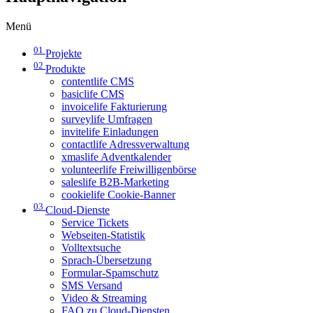
Menü
01
Projekte
02
Produkte
contentlife CMS
basiclife CMS
invoicelife Fakturierung
surveylife Umfragen
invitelife Einladungen
contactlife Adressverwaltung
xmaslife Adventkalender
volunteerlife Freiwilligenbörse
saleslife B2B-Marketing
cookielife Cookie-Banner
03
Cloud-Dienste
Service Tickets
Webseiten-Statistik
Volltextsuche
Sprach-Übersetzung
Formular-Spamschutz
SMS Versand
Video & Streaming
FAQ zu Cloud-Diensten