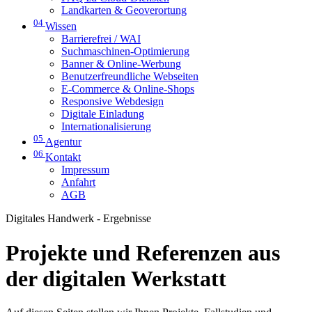
Landkarten & Geoverortung
04
Wissen
Barrierefrei / WAI
Suchmaschinen-Optimierung
Banner & Online-Werbung
Benutzerfreundliche Webseiten
E-Commerce & Online-Shops
Responsive Webdesign
Digitale Einladung
Internationalisierung
05
Agentur
06
Kontakt
Impressum
Anfahrt
AGB
Digitales Handwerk - Ergebnisse
Projekte und Referenzen aus
der digitalen Werkstatt