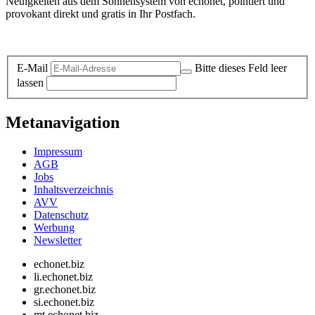
Neuigkeiten aus dem Sonnensystem von echonet, pointiert und
provokant direkt und gratis in Ihr Postfach.
Datenschutz-Information zum Newsletter
E-Mail
Bitte dieses Feld leer
lassen
Metanavigation
Impressum
AGB
Jobs
Inhaltsverzeichnis
AVV
Datenschutz
Werbung
Newsletter
echonet.biz
li.echonet.biz
gr.echonet.biz
si.echonet.biz
mt.echonet.biz