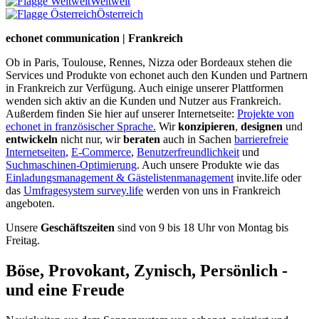
Weltweit
Österreich
echonet communication | Frankreich
Ob in Paris, Toulouse, Rennes, Nizza oder Bordeaux stehen die
Services und Produkte von echonet auch den Kunden und Partnern
in Frankreich zur Verfügung. Auch einige unserer Plattformen
wenden sich aktiv an die Kunden und Nutzer aus Frankreich.
Außerdem finden Sie hier auf unserer Internetseite:
Projekte von
echonet in französischer Sprache.
Wir
konzipieren
,
designen
und
entwickeln
nicht nur, wir
beraten
auch in Sachen
barrierefreie
Internetseiten
,
E-Commerce
,
Benutzerfreundlichkeit
und
Suchmaschinen-Optimierung
. Auch unsere Produkte wie das
Einladungsmanagement & Gästelistenmanagement
invite.life oder
das
Umfragesystem survey.life
werden von uns in Frankreich
angeboten.
Unsere
Geschäftszeiten
sind von 9 bis 18 Uhr von Montag bis
Freitag.
Böse, Provokant, Zynisch, Persönlich -
und eine Freude