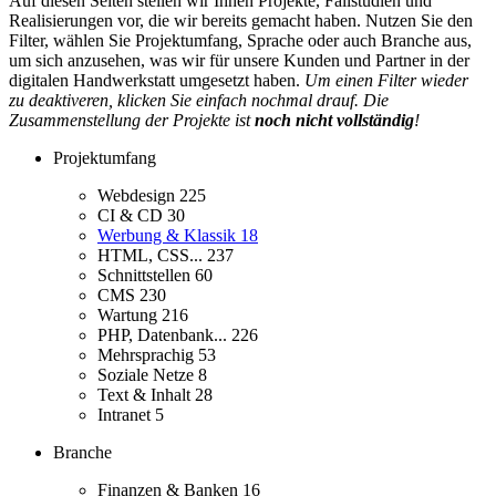
Auf diesen Seiten stellen wir Ihnen Projekte, Fallstudien und
Realisierungen vor, die wir bereits gemacht haben. Nutzen Sie den
Filter, wählen Sie Projektumfang, Sprache oder auch Branche aus,
um sich anzusehen, was wir für unsere Kunden und Partner in der
digitalen Handwerkstatt umgesetzt haben.
Um einen Filter wieder
zu deaktiveren, klicken Sie einfach nochmal drauf. Die
Zusammenstellung der Projekte ist
noch nicht vollständig
!
Projektumfang
Webdesign
225
CI & CD
30
Werbung & Klassik
18
HTML, CSS...
237
Schnittstellen
60
CMS
230
Wartung
216
PHP, Datenbank...
226
Mehrsprachig
53
Soziale Netze
8
Text & Inhalt
28
Intranet
5
Branche
Finanzen & Banken
16