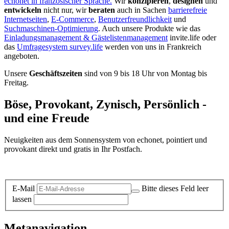
echonet in französischer Sprache.
Wir
konzipieren
,
designen
und
entwickeln
nicht nur, wir
beraten
auch in Sachen
barrierefreie
Internetseiten
,
E-Commerce
,
Benutzerfreundlichkeit
und
Suchmaschinen-Optimierung
. Auch unsere Produkte wie das
Einladungsmanagement & Gästelistenmanagement
invite.life oder
das
Umfragesystem survey.life
werden von uns in Frankreich
angeboten.
Unsere
Geschäftszeiten
sind von 9 bis 18 Uhr von Montag bis
Freitag.
Böse, Provokant, Zynisch, Persönlich -
und eine Freude
Neuigkeiten aus dem Sonnensystem von echonet, pointiert und
provokant direkt und gratis in Ihr Postfach.
Datenschutz-Information zum Newsletter
E-Mail
Bitte dieses Feld leer
lassen
Metanavigation