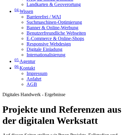
Landkarten & Geoverortung
04
Wissen
Barrierefrei / WAI
Suchmaschinen-Optimierung
Banner & Online-Werbung
Benutzerfreundliche Webseiten
E-Commerce & Online-Shops
Responsive Webdesign
Digitale Einladung
Internationalisierung
05
Agentur
06
Kontakt
Impressum
Anfahrt
AGB
Digitales Handwerk - Ergebnisse
Projekte und Referenzen aus
der digitalen Werkstatt