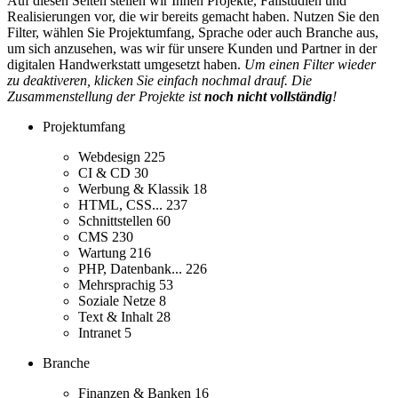
Auf diesen Seiten stellen wir Ihnen Projekte, Fallstudien und
Realisierungen vor, die wir bereits gemacht haben. Nutzen Sie den
Filter, wählen Sie Projektumfang, Sprache oder auch Branche aus,
um sich anzusehen, was wir für unsere Kunden und Partner in der
digitalen Handwerkstatt umgesetzt haben.
Um einen Filter wieder
zu deaktiveren, klicken Sie einfach nochmal drauf. Die
Zusammenstellung der Projekte ist
noch nicht vollständig
!
Projektumfang
Webdesign
225
CI & CD
30
Werbung & Klassik
18
HTML, CSS...
237
Schnittstellen
60
CMS
230
Wartung
216
PHP, Datenbank...
226
Mehrsprachig
53
Soziale Netze
8
Text & Inhalt
28
Intranet
5
Branche
Finanzen & Banken
16