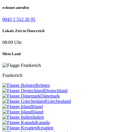
echonet anrufen
0043 1 512 26 95
Lokale Zeit in Österreich
08:09 Uhr
Mein Land
Frankreich
Belgien
Deutschland
Dänemark
Griechenland
Irland
Island
Italien
Kanada
Kroatien