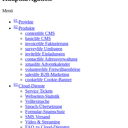
Menü
01
Projekte
02
Produkte
contentlife CMS
basiclife CMS
invoicelife Fakturierung
surveylife Umfragen
invitelife Einladungen
contactlife Adressverwaltung
xmaslife Adventkalender
volunteerlife Freiwilligenbörse
saleslife B2B-Marketing
cookielife Cookie-Banner
03
Cloud-Dienste
Service Tickets
Webseiten-Statistik
Volltextsuche
Sprach-Übersetzung
Formular-Spamschutz
SMS Versand
Video & Streaming
FAQ zu Cloud-Diensten