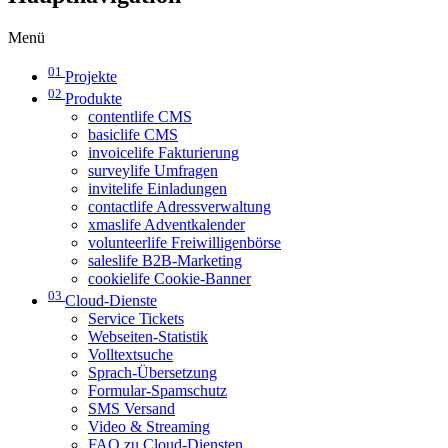
Menü
01
Projekte
02
Produkte
contentlife CMS
basiclife CMS
invoicelife Fakturierung
surveylife Umfragen
invitelife Einladungen
contactlife Adressverwaltung
xmaslife Adventkalender
volunteerlife Freiwilligenbörse
saleslife B2B-Marketing
cookielife Cookie-Banner
03
Cloud-Dienste
Service Tickets
Webseiten-Statistik
Volltextsuche
Sprach-Übersetzung
Formular-Spamschutz
SMS Versand
Video & Streaming
FAQ zu Cloud-Diensten