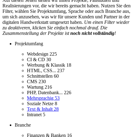
Auf diesen Seiten stellen wir Ihnen Projekte, Fallstudien und
Realisierungen vor, die wir bereits gemacht haben. Nutzen Sie den
Filter, wählen Sie Projektumfang, Sprache oder auch Branche aus,
um sich anzusehen, was wir für unsere Kunden und Partner in der
digitalen Handwerkstatt umgesetzt haben.
Um einen Filter wieder
zu deaktiveren, klicken Sie einfach nochmal drauf. Die
Zusammenstellung der Projekte ist
noch nicht vollständig
!
Projektumfang
Webdesign
225
CI & CD
30
Werbung & Klassik
18
HTML, CSS...
237
Schnittstellen
60
CMS
230
Wartung
216
PHP, Datenbank...
226
Mehrsprachig
53
Soziale Netze
8
Text & Inhalt
28
Intranet
5
Branche
Finanzen & Banken
16