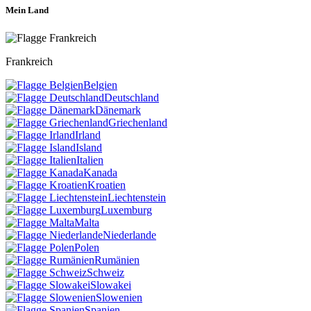
Mein Land
Frankreich
Belgien
Deutschland
Dänemark
Griechenland
Irland
Island
Italien
Kanada
Kroatien
Liechtenstein
Luxemburg
Malta
Niederlande
Polen
Rumänien
Schweiz
Slowakei
Slowenien
Spanien