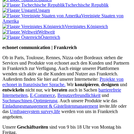
Tschechische Republik
Ungarn
Vereinigte Staaten von
Amerika
Vereinigtes Königreich
Weltweit
Österreich
echonet communication | Frankreich
Ob in Paris, Toulouse, Rennes, Nizza oder Bordeaux stehen die
Services und Produkte von echonet auch den Kunden und Partnern
in Frankreich zur Verfügung. Auch einige unserer Plattformen
wenden sich aktiv an die Kunden und Nutzer aus Frankreich.
Außerdem finden Sie hier auf unserer Internetseite:
Projekte von
echonet in französischer Sprache.
Wir
konzipieren
,
designen
und
entwickeln
nicht nur, wir
beraten
auch in Sachen
barrierefreie
Internetseiten
,
E-Commerce
,
Benutzerfreundlichkeit
und
Suchmaschinen-Optimierung
. Auch unsere Produkte wie das
Einladungsmanagement & Gästelistenmanagement
invite.life oder
das
Umfragesystem survey.life
werden von uns in Frankreich
angeboten.
Unsere
Geschäftszeiten
sind von 9 bis 18 Uhr von Montag bis
Freitag.