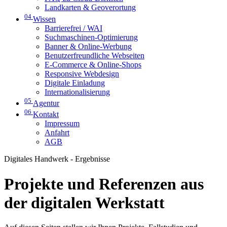
Landkarten & Geoverortung
04
Wissen
Barrierefrei / WAI
Suchmaschinen-Optimierung
Banner & Online-Werbung
Benutzerfreundliche Webseiten
E-Commerce & Online-Shops
Responsive Webdesign
Digitale Einladung
Internationalisierung
05
Agentur
06
Kontakt
Impressum
Anfahrt
AGB
Digitales Handwerk - Ergebnisse
Projekte und Referenzen aus
der digitalen Werkstatt