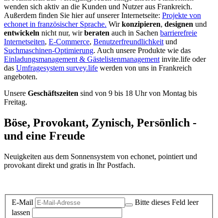
wenden sich aktiv an die Kunden und Nutzer aus Frankreich.
Außerdem finden Sie hier auf unserer Internetseite:
Projekte von
echonet in französischer Sprache.
Wir
konzipieren
,
designen
und
entwickeln
nicht nur, wir
beraten
auch in Sachen
barrierefreie
Internetseiten
,
E-Commerce
,
Benutzerfreundlichkeit
und
Suchmaschinen-Optimierung
. Auch unsere Produkte wie das
Einladungsmanagement & Gästelistenmanagement
invite.life oder
das
Umfragesystem survey.life
werden von uns in Frankreich
angeboten.
Unsere
Geschäftszeiten
sind von 9 bis 18 Uhr von Montag bis
Freitag.
Böse, Provokant, Zynisch, Persönlich -
und eine Freude
Neuigkeiten aus dem Sonnensystem von echonet, pointiert und
provokant direkt und gratis in Ihr Postfach.
Datenschutz-Information zum Newsletter
E-Mail
Bitte dieses Feld leer
lassen