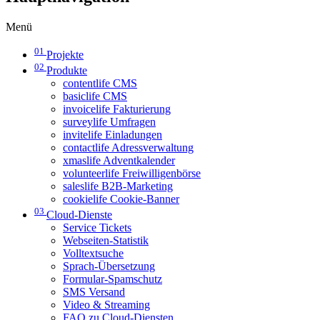
Menü
01
Projekte
02
Produkte
contentlife CMS
basiclife CMS
invoicelife Fakturierung
surveylife Umfragen
invitelife Einladungen
contactlife Adressverwaltung
xmaslife Adventkalender
volunteerlife Freiwilligenbörse
saleslife B2B-Marketing
cookielife Cookie-Banner
03
Cloud-Dienste
Service Tickets
Webseiten-Statistik
Volltextsuche
Sprach-Übersetzung
Formular-Spamschutz
SMS Versand
Video & Streaming
FAQ zu Cloud-Diensten