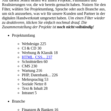
Auf diesen Seiten stellen wir Ihnen Projekte, Fallstudien und
Realisierungen vor, die wir bereits gemacht haben. Nutzen Sie den
Filter, wählen Sie Projektumfang, Sprache oder auch Branche aus,
um sich anzusehen, was wir für unsere Kunden und Partner in der
digitalen Handwerkstatt umgesetzt haben.
Um einen Filter wieder
zu deaktiveren, klicken Sie einfach nochmal drauf. Die
Zusammenstellung der Projekte ist
noch nicht vollständig
!
Projektumfang
Webdesign
225
CI & CD
30
Werbung & Klassik
18
HTML, CSS...
237
Schnittstellen
60
CMS
230
Wartung
216
PHP, Datenbank...
226
Mehrsprachig
53
Soziale Netze
8
Text & Inhalt
28
Intranet
5
Branche
Finanzen & Banken
16