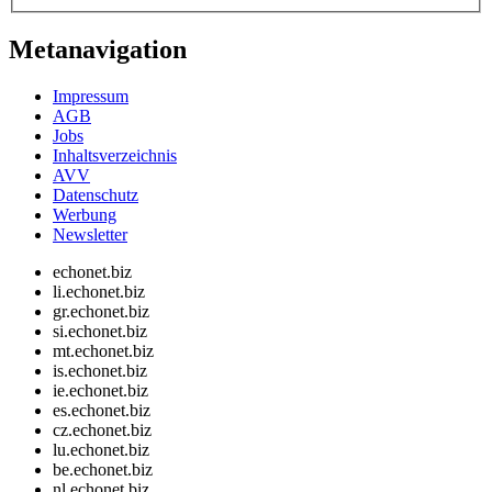
Metanavigation
Impressum
AGB
Jobs
Inhaltsverzeichnis
AVV
Datenschutz
Werbung
Newsletter
echonet.biz
li.echonet.biz
gr.echonet.biz
si.echonet.biz
mt.echonet.biz
is.echonet.biz
ie.echonet.biz
es.echonet.biz
cz.echonet.biz
lu.echonet.biz
be.echonet.biz
nl.echonet.biz