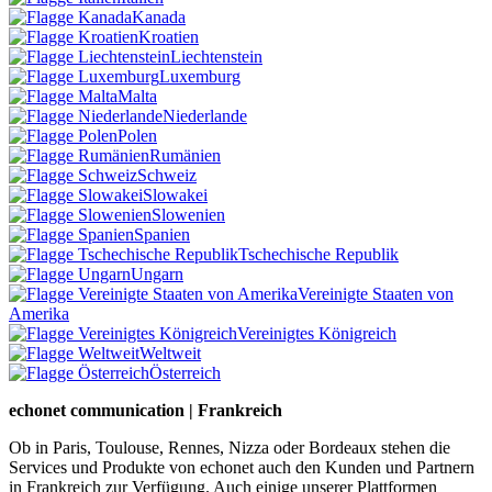
Kanada
Kroatien
Liechtenstein
Luxemburg
Malta
Niederlande
Polen
Rumänien
Schweiz
Slowakei
Slowenien
Spanien
Tschechische Republik
Ungarn
Vereinigte Staaten von
Amerika
Vereinigtes Königreich
Weltweit
Österreich
echonet communication | Frankreich
Ob in Paris, Toulouse, Rennes, Nizza oder Bordeaux stehen die
Services und Produkte von echonet auch den Kunden und Partnern
in Frankreich zur Verfügung. Auch einige unserer Plattformen