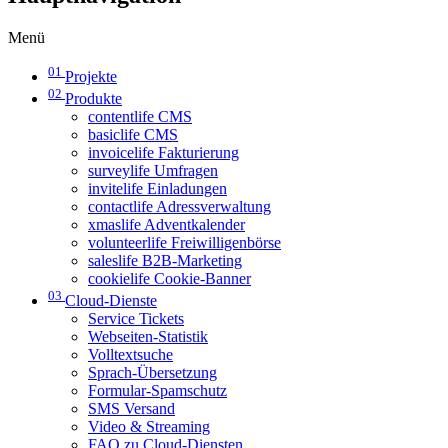
Menü
01
Projekte
02
Produkte
contentlife CMS
basiclife CMS
invoicelife Fakturierung
surveylife Umfragen
invitelife Einladungen
contactlife Adressverwaltung
xmaslife Adventkalender
volunteerlife Freiwilligenbörse
saleslife B2B-Marketing
cookielife Cookie-Banner
03
Cloud-Dienste
Service Tickets
Webseiten-Statistik
Volltextsuche
Sprach-Übersetzung
Formular-Spamschutz
SMS Versand
Video & Streaming
FAQ zu Cloud-Diensten