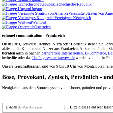
Tschechische Republik
Ungarn
Vereinigte Staaten von Ame
Vereinigtes Königreich
Weltweit
Österreich
echonet communication | Frankreich
Ob in Paris, Toulouse, Rennes, Nizza oder Bordeaux stehen die Serv
aktiv an die Kunden und Nutzer aus Frankreich. Außerdem finden Sie h
beraten
auch in Sachen
barrierefreie Internetseiten
,
E-Commerce
,
Ben
invite.life oder das
Umfragesystem survey.life
werden von uns in Fran
Unsere
Geschäftszeiten
sind von 9 bis 18 Uhr von Montag bis Freita
Böse, Provokant, Zynisch, Persönlich - un
Neuigkeiten aus dem Sonnensystem von echonet, pointiert und provokan
Datenschutz-Information zum Newsletter
E-Mail
Bitte dieses Feld leer lasse