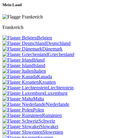
Mein Land
Frankreich
Belgien
Deutschland
Dänemark
Griechenland
Irland
Island
Italien
Kanada
Kroatien
Liechtenstein
Luxemburg
Malta
Niederlande
Polen
Rumänien
Schweiz
Slowakei
Slowenien
Spanien