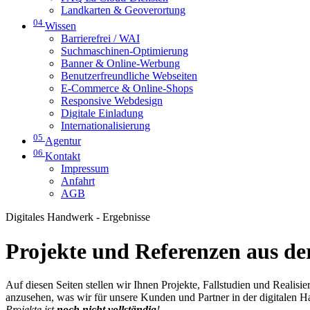
Landkarten & Geoverortung
04
Wissen
Barrierefrei / WAI
Suchmaschinen-Optimierung
Banner & Online-Werbung
Benutzerfreundliche Webseiten
E-Commerce & Online-Shops
Responsive Webdesign
Digitale Einladung
Internationalisierung
05
Agentur
06
Kontakt
Impressum
Anfahrt
AGB
Digitales Handwerk - Ergebnisse
Projekte und Referenzen aus der
Auf diesen Seiten stellen wir Ihnen Projekte, Fallstudien und Realis
anzusehen, was wir für unsere Kunden und Partner in der digitalen 
Projekte ist
noch nicht vollständig
!