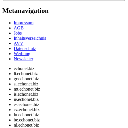
Metanavigation
Impressum
AGB
Jobs
Inhaltsverzeichnis
AVV
Datenschutz
Werbung
Newsletter
echonet.biz
li.echonet.biz
gr.echonet.biz
si.echonet.biz
mt.echonet.biz
is.echonet.biz
ie.echonet.biz
es.echonet.biz
cz.echonet.biz
lu.echonet.biz
be.echonet.biz
nl.echonet.biz