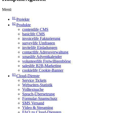
Menü
01
Projekte
02
Produkte
contentlife CMS
basiclife CMS
invoicelife Fakturierung
surveylife Umfragen
invitelife Einladungen
contactlife Adressverwaltung
xmaslife Adventkalender
volunteerlife Freiwilligenbörse
saleslife B2B-Marketing
cookielife Cookie-Banner
03
Cloud-Dienste
Service Tickets
Webseiten-Statistik
Volltextsuche
Sprach-Übersetzung
Formular-Spamschutz
SMS Versand
Video & Streaming
FAQ zu Cloud-Diensten