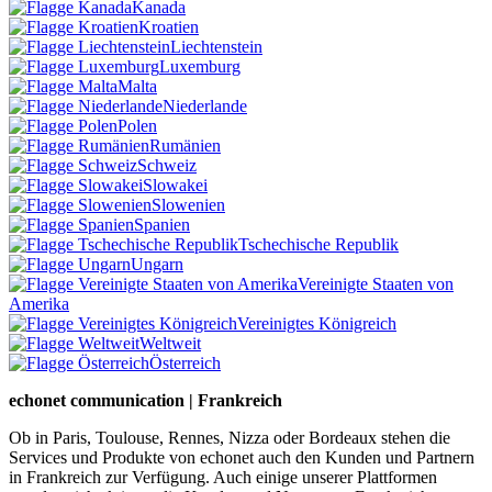
Kanada
Kroatien
Liechtenstein
Luxemburg
Malta
Niederlande
Polen
Rumänien
Schweiz
Slowakei
Slowenien
Spanien
Tschechische Republik
Ungarn
Vereinigte Staaten von
Amerika
Vereinigtes Königreich
Weltweit
Österreich
echonet communication | Frankreich
Ob in Paris, Toulouse, Rennes, Nizza oder Bordeaux stehen die
Services und Produkte von echonet auch den Kunden und Partnern
in Frankreich zur Verfügung. Auch einige unserer Plattformen