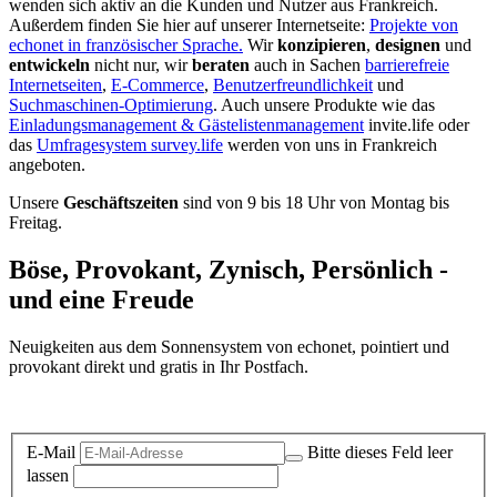
wenden sich aktiv an die Kunden und Nutzer aus Frankreich.
Außerdem finden Sie hier auf unserer Internetseite:
Projekte von
echonet in französischer Sprache.
Wir
konzipieren
,
designen
und
entwickeln
nicht nur, wir
beraten
auch in Sachen
barrierefreie
Internetseiten
,
E-Commerce
,
Benutzerfreundlichkeit
und
Suchmaschinen-Optimierung
. Auch unsere Produkte wie das
Einladungsmanagement & Gästelistenmanagement
invite.life oder
das
Umfragesystem survey.life
werden von uns in Frankreich
angeboten.
Unsere
Geschäftszeiten
sind von 9 bis 18 Uhr von Montag bis
Freitag.
Böse, Provokant, Zynisch, Persönlich -
und eine Freude
Neuigkeiten aus dem Sonnensystem von echonet, pointiert und
provokant direkt und gratis in Ihr Postfach.
Datenschutz-Information zum Newsletter
E-Mail
Bitte dieses Feld leer
lassen