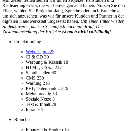
Auf diesen Seiten stellen wir Ihnen Projekte, Fallstudien und
Realisierungen vor, die wir bereits gemacht haben. Nutzen Sie den
Filter, wählen Sie Projektumfang, Sprache oder auch Branche aus,
um sich anzusehen, was wir für unsere Kunden und Partner in der
digitalen Handwerkstatt umgesetzt haben.
Um einen Filter wieder
zu deaktiveren, klicken Sie einfach nochmal drauf. Die
Zusammenstellung der Projekte ist
noch nicht vollständig
!
Projektumfang
Webdesign
225
CI & CD
30
Werbung & Klassik
18
HTML, CSS...
237
Schnittstellen
60
CMS
230
Wartung
216
PHP, Datenbank...
226
Mehrsprachig
53
Soziale Netze
8
Text & Inhalt
28
Intranet
5
Branche
Finanzen & Banken
16