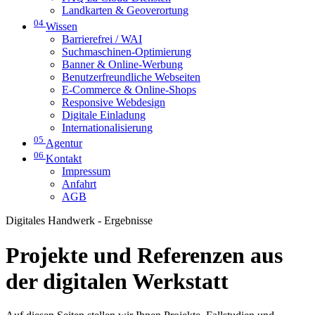
Landkarten & Geoverortung
04
Wissen
Barrierefrei / WAI
Suchmaschinen-Optimierung
Banner & Online-Werbung
Benutzerfreundliche Webseiten
E-Commerce & Online-Shops
Responsive Webdesign
Digitale Einladung
Internationalisierung
05
Agentur
06
Kontakt
Impressum
Anfahrt
AGB
Digitales Handwerk - Ergebnisse
Projekte und Referenzen aus
der digitalen Werkstatt