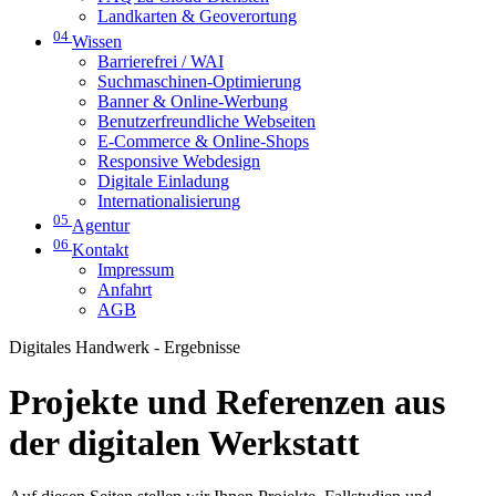
Landkarten & Geoverortung
04
Wissen
Barrierefrei / WAI
Suchmaschinen-Optimierung
Banner & Online-Werbung
Benutzerfreundliche Webseiten
E-Commerce & Online-Shops
Responsive Webdesign
Digitale Einladung
Internationalisierung
05
Agentur
06
Kontakt
Impressum
Anfahrt
AGB
Digitales Handwerk - Ergebnisse
Projekte und Referenzen aus
der digitalen Werkstatt