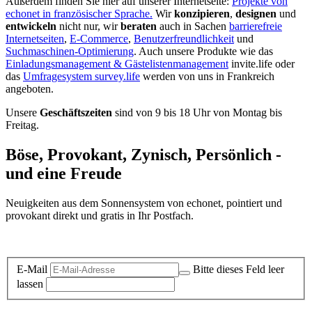
Außerdem finden Sie hier auf unserer Internetseite:
Projekte von
echonet in französischer Sprache.
Wir
konzipieren
,
designen
und
entwickeln
nicht nur, wir
beraten
auch in Sachen
barrierefreie
Internetseiten
,
E-Commerce
,
Benutzerfreundlichkeit
und
Suchmaschinen-Optimierung
. Auch unsere Produkte wie das
Einladungsmanagement & Gästelistenmanagement
invite.life oder
das
Umfragesystem survey.life
werden von uns in Frankreich
angeboten.
Unsere
Geschäftszeiten
sind von 9 bis 18 Uhr von Montag bis
Freitag.
Böse, Provokant, Zynisch, Persönlich -
und eine Freude
Neuigkeiten aus dem Sonnensystem von echonet, pointiert und
provokant direkt und gratis in Ihr Postfach.
Datenschutz-Information zum Newsletter
E-Mail
Bitte dieses Feld leer
lassen