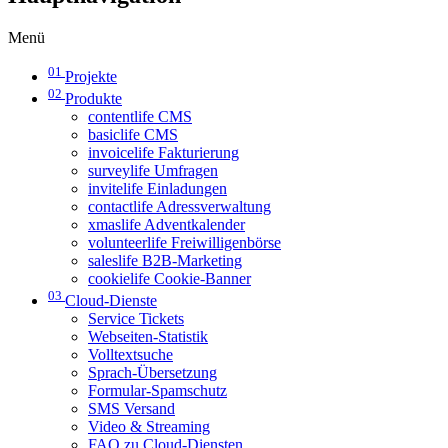
Menü
01
Projekte
02
Produkte
contentlife CMS
basiclife CMS
invoicelife Fakturierung
surveylife Umfragen
invitelife Einladungen
contactlife Adressverwaltung
xmaslife Adventkalender
volunteerlife Freiwilligenbörse
saleslife B2B-Marketing
cookielife Cookie-Banner
03
Cloud-Dienste
Service Tickets
Webseiten-Statistik
Volltextsuche
Sprach-Übersetzung
Formular-Spamschutz
SMS Versand
Video & Streaming
FAQ zu Cloud-Diensten