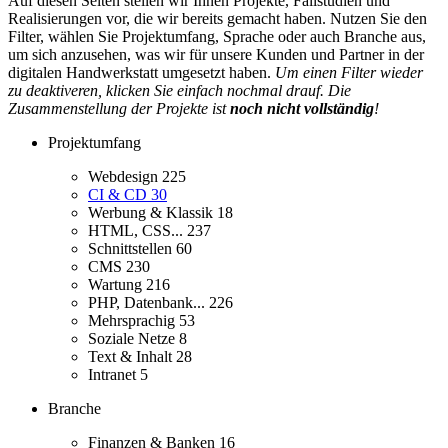
Auf diesen Seiten stellen wir Ihnen Projekte, Fallstudien und
Realisierungen vor, die wir bereits gemacht haben. Nutzen Sie den
Filter, wählen Sie Projektumfang, Sprache oder auch Branche aus,
um sich anzusehen, was wir für unsere Kunden und Partner in der
digitalen Handwerkstatt umgesetzt haben.
Um einen Filter wieder
zu deaktiveren, klicken Sie einfach nochmal drauf. Die
Zusammenstellung der Projekte ist
noch nicht vollständig
!
Projektumfang
Webdesign
225
CI & CD
30
Werbung & Klassik
18
HTML, CSS...
237
Schnittstellen
60
CMS
230
Wartung
216
PHP, Datenbank...
226
Mehrsprachig
53
Soziale Netze
8
Text & Inhalt
28
Intranet
5
Branche
Finanzen & Banken
16