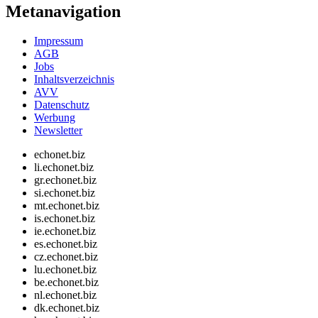
Metanavigation
Impressum
AGB
Jobs
Inhaltsverzeichnis
AVV
Datenschutz
Werbung
Newsletter
echonet.biz
li.echonet.biz
gr.echonet.biz
si.echonet.biz
mt.echonet.biz
is.echonet.biz
ie.echonet.biz
es.echonet.biz
cz.echonet.biz
lu.echonet.biz
be.echonet.biz
nl.echonet.biz
dk.echonet.biz