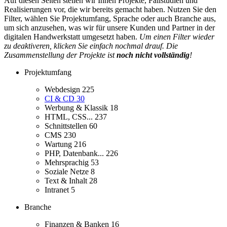
Auf diesen Seiten stellen wir Ihnen Projekte, Fallstudien und
Realisierungen vor, die wir bereits gemacht haben. Nutzen Sie den
Filter, wählen Sie Projektumfang, Sprache oder auch Branche aus,
um sich anzusehen, was wir für unsere Kunden und Partner in der
digitalen Handwerkstatt umgesetzt haben.
Um einen Filter wieder
zu deaktiveren, klicken Sie einfach nochmal drauf. Die
Zusammenstellung der Projekte ist
noch nicht vollständig
!
Projektumfang
Webdesign
225
CI & CD
30
Werbung & Klassik
18
HTML, CSS...
237
Schnittstellen
60
CMS
230
Wartung
216
PHP, Datenbank...
226
Mehrsprachig
53
Soziale Netze
8
Text & Inhalt
28
Intranet
5
Branche
Finanzen & Banken
16