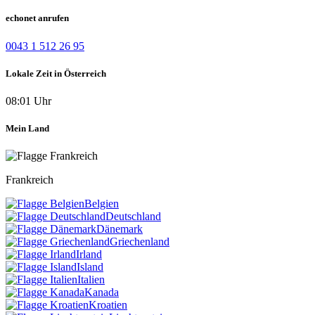
echonet anrufen
0043 1 512 26 95
Lokale Zeit in Österreich
08:01 Uhr
Mein Land
Frankreich
Belgien
Deutschland
Dänemark
Griechenland
Irland
Island
Italien
Kanada
Kroatien