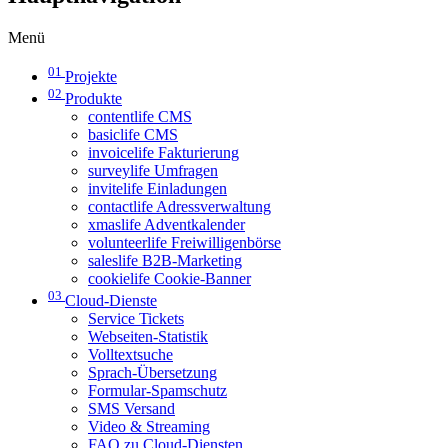
Menü
01
Projekte
02
Produkte
contentlife CMS
basiclife CMS
invoicelife Fakturierung
surveylife Umfragen
invitelife Einladungen
contactlife Adressverwaltung
xmaslife Adventkalender
volunteerlife Freiwilligenbörse
saleslife B2B-Marketing
cookielife Cookie-Banner
03
Cloud-Dienste
Service Tickets
Webseiten-Statistik
Volltextsuche
Sprach-Übersetzung
Formular-Spamschutz
SMS Versand
Video & Streaming
FAQ zu Cloud-Diensten