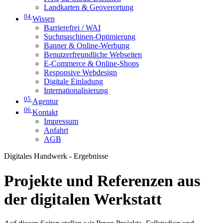
Landkarten & Geoverortung
04
Wissen
Barrierefrei / WAI
Suchmaschinen-Optimierung
Banner & Online-Werbung
Benutzerfreundliche Webseiten
E-Commerce & Online-Shops
Responsive Webdesign
Digitale Einladung
Internationalisierung
05
Agentur
06
Kontakt
Impressum
Anfahrt
AGB
Digitales Handwerk - Ergebnisse
Projekte und Referenzen aus
der digitalen Werkstatt