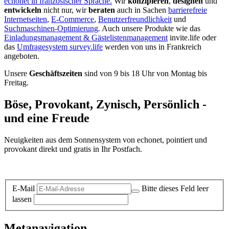
echonet in französischer Sprache.
Wir
konzipieren
,
designen
und
entwickeln
nicht nur, wir
beraten
auch in Sachen
barrierefreie
Internetseiten
,
E-Commerce
,
Benutzerfreundlichkeit
und
Suchmaschinen-Optimierung
. Auch unsere Produkte wie das
Einladungsmanagement & Gästelistenmanagement
invite.life oder
das
Umfragesystem survey.life
werden von uns in Frankreich
angeboten.
Unsere
Geschäftszeiten
sind von 9 bis 18 Uhr von Montag bis
Freitag.
Böse, Provokant, Zynisch, Persönlich -
und eine Freude
Neuigkeiten aus dem Sonnensystem von echonet, pointiert und
provokant direkt und gratis in Ihr Postfach.
Datenschutz-Information zum Newsletter
E-Mail
Bitte dieses Feld leer
lassen
Metanavigation