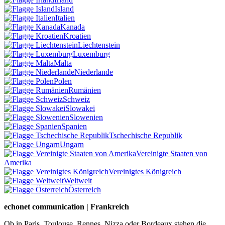
Island
Italien
Kanada
Kroatien
Liechtenstein
Luxemburg
Malta
Niederlande
Polen
Rumänien
Schweiz
Slowakei
Slowenien
Spanien
Tschechische Republik
Ungarn
Vereinigte Staaten von
Amerika
Vereinigtes Königreich
Weltweit
Österreich
echonet communication | Frankreich
Ob in Paris, Toulouse, Rennes, Nizza oder Bordeaux stehen die