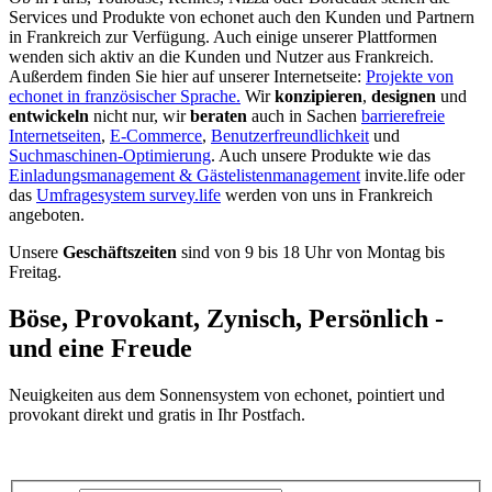
Services und Produkte von echonet auch den Kunden und Partnern
in Frankreich zur Verfügung. Auch einige unserer Plattformen
wenden sich aktiv an die Kunden und Nutzer aus Frankreich.
Außerdem finden Sie hier auf unserer Internetseite:
Projekte von
echonet in französischer Sprache.
Wir
konzipieren
,
designen
und
entwickeln
nicht nur, wir
beraten
auch in Sachen
barrierefreie
Internetseiten
,
E-Commerce
,
Benutzerfreundlichkeit
und
Suchmaschinen-Optimierung
. Auch unsere Produkte wie das
Einladungsmanagement & Gästelistenmanagement
invite.life oder
das
Umfragesystem survey.life
werden von uns in Frankreich
angeboten.
Unsere
Geschäftszeiten
sind von 9 bis 18 Uhr von Montag bis
Freitag.
Böse, Provokant, Zynisch, Persönlich -
und eine Freude
Neuigkeiten aus dem Sonnensystem von echonet, pointiert und
provokant direkt und gratis in Ihr Postfach.
Datenschutz-Information zum Newsletter