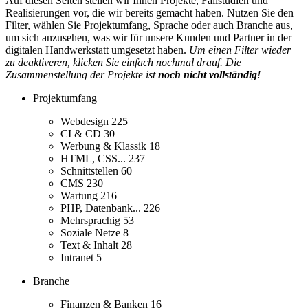
Auf diesen Seiten stellen wir Ihnen Projekte, Fallstudien und
Realisierungen vor, die wir bereits gemacht haben. Nutzen Sie den
Filter, wählen Sie Projektumfang, Sprache oder auch Branche aus,
um sich anzusehen, was wir für unsere Kunden und Partner in der
digitalen Handwerkstatt umgesetzt haben.
Um einen Filter wieder
zu deaktiveren, klicken Sie einfach nochmal drauf. Die
Zusammenstellung der Projekte ist
noch nicht vollständig
!
Projektumfang
Webdesign
225
CI & CD
30
Werbung & Klassik
18
HTML, CSS...
237
Schnittstellen
60
CMS
230
Wartung
216
PHP, Datenbank...
226
Mehrsprachig
53
Soziale Netze
8
Text & Inhalt
28
Intranet
5
Branche
Finanzen & Banken
16