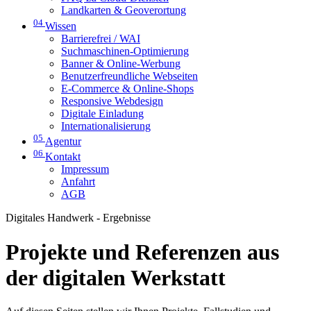
Landkarten & Geoverortung
04
Wissen
Barrierefrei / WAI
Suchmaschinen-Optimierung
Banner & Online-Werbung
Benutzerfreundliche Webseiten
E-Commerce & Online-Shops
Responsive Webdesign
Digitale Einladung
Internationalisierung
05
Agentur
06
Kontakt
Impressum
Anfahrt
AGB
Digitales Handwerk - Ergebnisse
Projekte und Referenzen aus
der digitalen Werkstatt