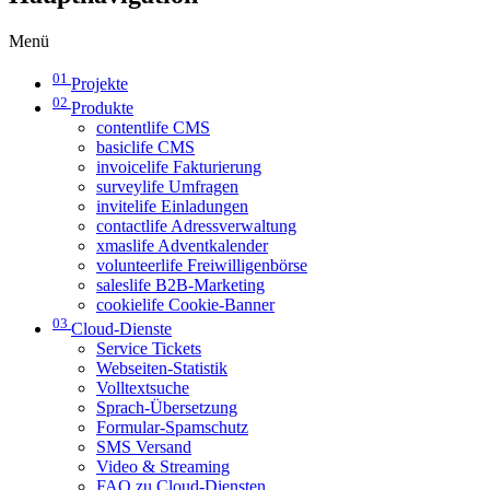
Menü
01
Projekte
02
Produkte
contentlife CMS
basiclife CMS
invoicelife Fakturierung
surveylife Umfragen
invitelife Einladungen
contactlife Adressverwaltung
xmaslife Adventkalender
volunteerlife Freiwilligenbörse
saleslife B2B-Marketing
cookielife Cookie-Banner
03
Cloud-Dienste
Service Tickets
Webseiten-Statistik
Volltextsuche
Sprach-Übersetzung
Formular-Spamschutz
SMS Versand
Video & Streaming
FAQ zu Cloud-Diensten