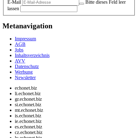
E-Mail
Bitte dieses Feld leer
lassen
Metanavigation
Impressum
AGB
Jobs
Inhaltsverzeichnis
AVV
Datenschutz
Werbung
Newsletter
echonet.biz
li.echonet.biz
gr.echonet.biz
si.echonet.biz
mt.echonet.biz
is.echonet.biz
ie.echonet.biz
es.echonet.biz
cz.echonet.biz
lu.echonet.biz