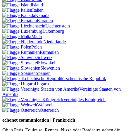
Island
Italien
Kanada
Kroatien
Liechtenstein
Luxemburg
Malta
Niederlande
Polen
Rumänien
Schweiz
Slowakei
Slowenien
Spanien
Tschechische Republik
Ungarn
Vereinigte Staaten von
Amerika
Vereinigtes Königreich
Weltweit
Österreich
echonet communication | Frankreich
Ob in Paris, Toulouse, Rennes, Nizza oder Bordeaux stehen die