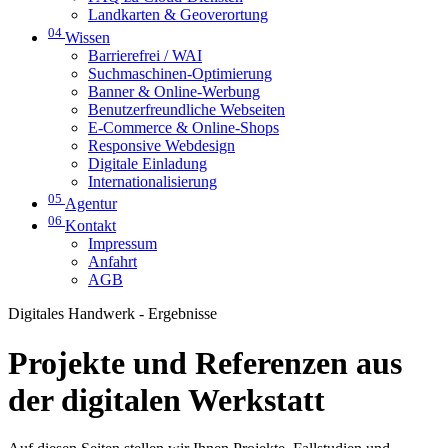
Landkarten & Geoverortung
04
Wissen
Barrierefrei / WAI
Suchmaschinen-Optimierung
Banner & Online-Werbung
Benutzerfreundliche Webseiten
E-Commerce & Online-Shops
Responsive Webdesign
Digitale Einladung
Internationalisierung
05
Agentur
06
Kontakt
Impressum
Anfahrt
AGB
Digitales Handwerk - Ergebnisse
Projekte und Referenzen aus
der digitalen Werkstatt