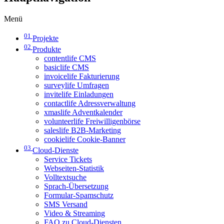
Menü
01
Projekte
02
Produkte
contentlife CMS
basiclife CMS
invoicelife Fakturierung
surveylife Umfragen
invitelife Einladungen
contactlife Adressverwaltung
xmaslife Adventkalender
volunteerlife Freiwilligenbörse
saleslife B2B-Marketing
cookielife Cookie-Banner
03
Cloud-Dienste
Service Tickets
Webseiten-Statistik
Volltextsuche
Sprach-Übersetzung
Formular-Spamschutz
SMS Versand
Video & Streaming
FAQ zu Cloud-Diensten