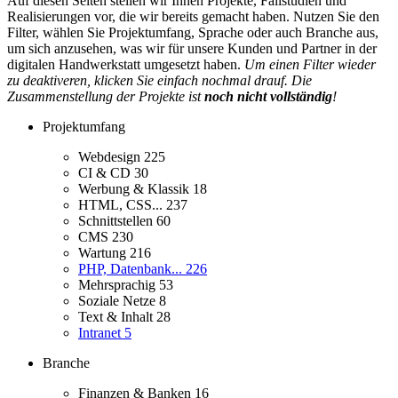
Auf diesen Seiten stellen wir Ihnen Projekte, Fallstudien und
Realisierungen vor, die wir bereits gemacht haben. Nutzen Sie den
Filter, wählen Sie Projektumfang, Sprache oder auch Branche aus,
um sich anzusehen, was wir für unsere Kunden und Partner in der
digitalen Handwerkstatt umgesetzt haben.
Um einen Filter wieder
zu deaktiveren, klicken Sie einfach nochmal drauf. Die
Zusammenstellung der Projekte ist
noch nicht vollständig
!
Projektumfang
Webdesign
225
CI & CD
30
Werbung & Klassik
18
HTML, CSS...
237
Schnittstellen
60
CMS
230
Wartung
216
PHP, Datenbank...
226
Mehrsprachig
53
Soziale Netze
8
Text & Inhalt
28
Intranet
5
Branche
Finanzen & Banken
16