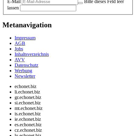
E-Mail
Bitte dieses Feld leer
lassen
Metanavigation
Impressum
AGB
Jobs
Inhaltsverzeichnis
AVV
Datenschutz
Werbung
Newsletter
echonet.biz
li.echonet.biz
gr.echonet.biz
si.echonet.biz
mt.echonet.biz
is.echonet.biz
ie.echonet.biz
es.echonet.biz
cz.echonet.biz
lu.echonet.biz