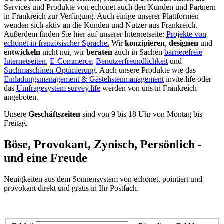
Services und Produkte von echonet auch den Kunden und Partnern
in Frankreich zur Verfügung. Auch einige unserer Plattformen
wenden sich aktiv an die Kunden und Nutzer aus Frankreich.
Außerdem finden Sie hier auf unserer Internetseite:
Projekte von
echonet in französischer Sprache.
Wir
konzipieren
,
designen
und
entwickeln
nicht nur, wir
beraten
auch in Sachen
barrierefreie
Internetseiten
,
E-Commerce
,
Benutzerfreundlichkeit
und
Suchmaschinen-Optimierung
. Auch unsere Produkte wie das
Einladungsmanagement & Gästelistenmanagement
invite.life oder
das
Umfragesystem survey.life
werden von uns in Frankreich
angeboten.
Unsere
Geschäftszeiten
sind von 9 bis 18 Uhr von Montag bis
Freitag.
Böse, Provokant, Zynisch, Persönlich -
und eine Freude
Neuigkeiten aus dem Sonnensystem von echonet, pointiert und
provokant direkt und gratis in Ihr Postfach.
Datenschutz-Information zum Newsletter