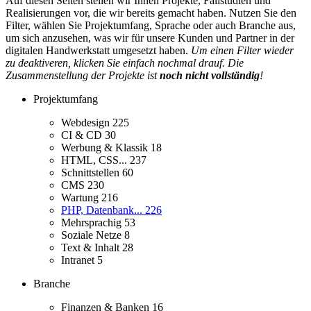
Auf diesen Seiten stellen wir Ihnen Projekte, Fallstudien und
Realisierungen vor, die wir bereits gemacht haben. Nutzen Sie den
Filter, wählen Sie Projektumfang, Sprache oder auch Branche aus,
um sich anzusehen, was wir für unsere Kunden und Partner in der
digitalen Handwerkstatt umgesetzt haben.
Um einen Filter wieder
zu deaktiveren, klicken Sie einfach nochmal drauf. Die
Zusammenstellung der Projekte ist
noch nicht vollständig
!
Projektumfang
Webdesign
225
CI & CD
30
Werbung & Klassik
18
HTML, CSS...
237
Schnittstellen
60
CMS
230
Wartung
216
PHP, Datenbank...
226
Mehrsprachig
53
Soziale Netze
8
Text & Inhalt
28
Intranet
5
Branche
Finanzen & Banken
16