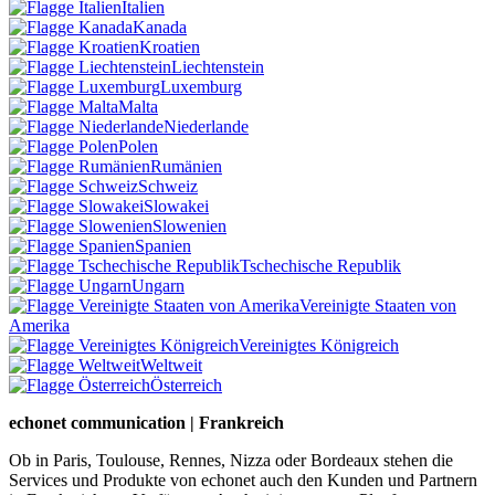
Italien
Kanada
Kroatien
Liechtenstein
Luxemburg
Malta
Niederlande
Polen
Rumänien
Schweiz
Slowakei
Slowenien
Spanien
Tschechische Republik
Ungarn
Vereinigte Staaten von
Amerika
Vereinigtes Königreich
Weltweit
Österreich
echonet communication | Frankreich
Ob in Paris, Toulouse, Rennes, Nizza oder Bordeaux stehen die
Services und Produkte von echonet auch den Kunden und Partnern