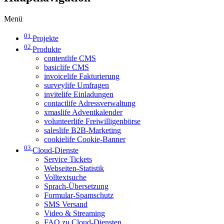
Menü
01
Projekte
02
Produkte
contentlife CMS
basiclife CMS
invoicelife Fakturierung
surveylife Umfragen
invitelife Einladungen
contactlife Adressverwaltung
xmaslife Adventkalender
volunteerlife Freiwilligenbörse
saleslife B2B-Marketing
cookielife Cookie-Banner
03
Cloud-Dienste
Service Tickets
Webseiten-Statistik
Volltextsuche
Sprach-Übersetzung
Formular-Spamschutz
SMS Versand
Video & Streaming
FAQ zu Cloud-Diensten