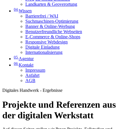
Landkarten & Geoverortung
04
Wissen
Barrierefrei / WAI
Suchmaschinen-Optimierung
Banner & Online-Werbung
Benutzerfreundliche Webseiten
E-Commerce & Online-Shops
Responsive Webdesign
Digitale Einladung
Internationalisierung
05
Agentur
06
Kontakt
Impressum
Anfahrt
AGB
Digitales Handwerk - Ergebnisse
Projekte und Referenzen aus
der digitalen Werkstatt