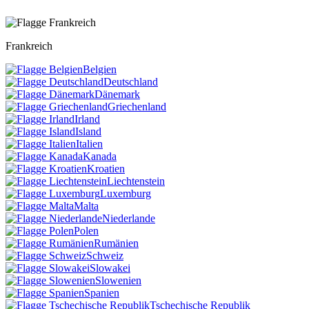
Frankreich
Belgien
Deutschland
Dänemark
Griechenland
Irland
Island
Italien
Kanada
Kroatien
Liechtenstein
Luxemburg
Malta
Niederlande
Polen
Rumänien
Schweiz
Slowakei
Slowenien
Spanien
Tschechische Republik