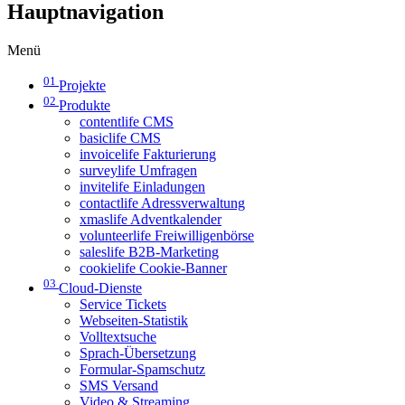
Hauptnavigation
Menü
01
Projekte
02
Produkte
contentlife CMS
basiclife CMS
invoicelife Fakturierung
surveylife Umfragen
invitelife Einladungen
contactlife Adressverwaltung
xmaslife Adventkalender
volunteerlife Freiwilligenbörse
saleslife B2B-Marketing
cookielife Cookie-Banner
03
Cloud-Dienste
Service Tickets
Webseiten-Statistik
Volltextsuche
Sprach-Übersetzung
Formular-Spamschutz
SMS Versand
Video & Streaming